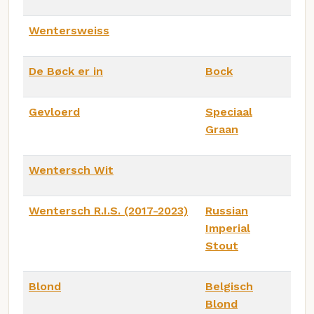
Wentersweiss
De Bøck er in
Bock
Gevloerd
Speciaal
Graan
Wentersch Wit
Wentersch R.I.S. (2017-2023)
Russian
Imperial
Stout
Blond
Belgisch
Blond