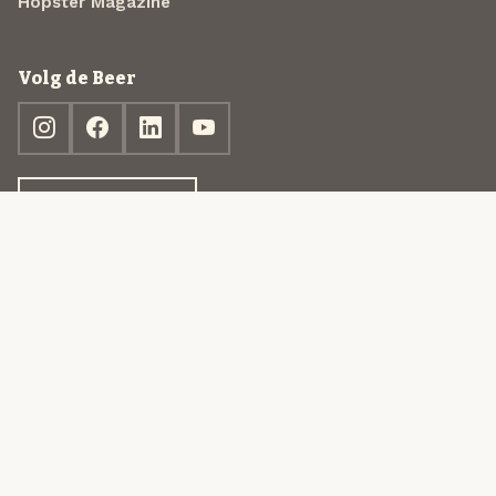
Hopster Magazine
Volg de Beer
Ontdek jouw box
© 2013-2026 Beer in a Box BV