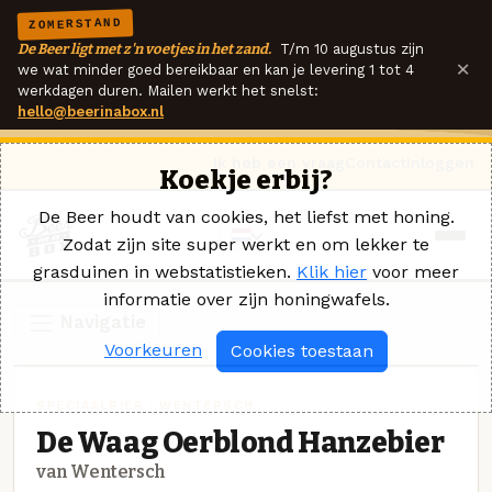
ZOMERSTAND
De Beer ligt met z'n voetjes in het zand.
T/m 10 augustus zijn
×
we wat minder goed bereikbaar en kan je levering 1 tot 4
werkdagen duren. Mailen werkt het snelst:
hello@beerinabox.nl
Ik heb een vraag
Contact
Inloggen
Koekje erbij?
De Beer houdt van cookies, het liefst met honing.
Zodat zijn site super werkt en om lekker te
grasduinen in webstatistieken.
Klik hier
voor meer
informatie over zijn honingwafels.
Navigatie
Voorkeuren
Cookies toestaan
SPECIAALBIER · WENTERSCH
De Waag Oerblond Hanzebier
van Wentersch