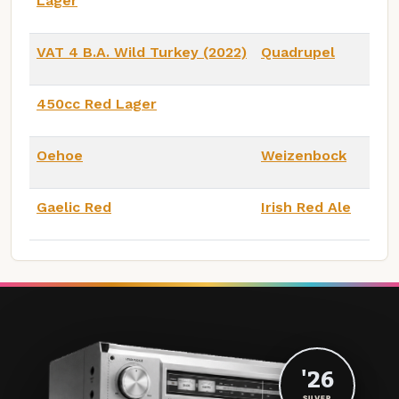
Lager
VAT 4 B.A. Wild Turkey (2022)
Quadrupel
450cc Red Lager
Oehoe
Weizenbock
Gaelic Red
Irish Red Ale
'26
SILVER