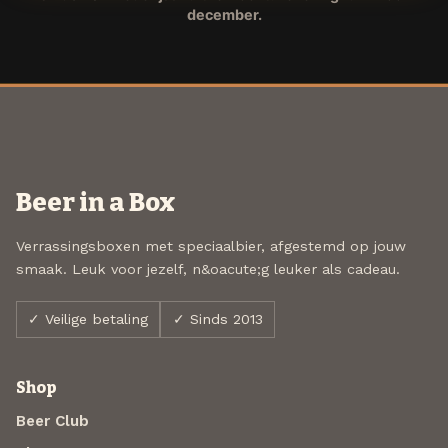
december.
Beer in a Box
Verrassingsboxen met speciaalbier, afgestemd op jouw
smaak. Leuk voor jezelf, n&oacute;g leuker als cadeau.
✓ Veilige betaling
✓ Sinds 2013
Shop
Beer Club