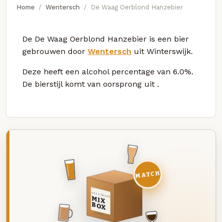
Home
Wentersch
De Waag Oerblond Hanzebier
De De Waag Oerblond Hanzebier is een bier
gebrouwen door
Wentersch
uit Winterswijk.
Deze
heeft een alcohol percentage van 6.0%.
De bierstijl komt van oorsprong uit
.
MATCH
DEZE MAAND
MIX
BOX
8 BIEREN