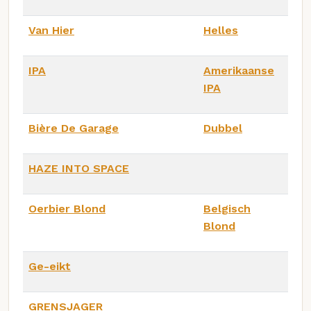
Van Hier
Helles
IPA
Amerikaanse
IPA
Bière De Garage
Dubbel
HAZE INTO SPACE
Oerbier Blond
Belgisch
Blond
Ge-eikt
GRENSJAGER