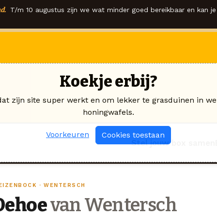
d.
T/m 10 augustus zijn we wat minder goed bereikbaar en kan je 
Koekje erbij?
dat zijn site super werkt en om lekker te grasduinen in we
honingwafels.
Voorkeuren
Cookies toestaan
Stel jouw box samen
EIZENBOCK · WENTERSCH
Oehoe
van Wentersch