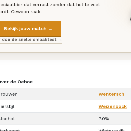
eciaalbier dat verrast zonder dat het te veel
ordt. Gewoon raak.
Bekijk jouw match →
f doe de snelle smaaktest →
Over de Oehoe
Brouwer
Wentersch
ierstijl
Weizenbock
Alcohol
7.0%
Herkomst
Winterswijk