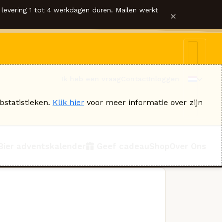
levering 1 tot 4 werkdagen duren. Mailen werkt
×
Ik heb een vraag
Contact
Inloggen
bstatistieken.
Klik hier
voor meer informatie over zijn
Bier adventskalender
Geef cadeau
Shop
Over Ons