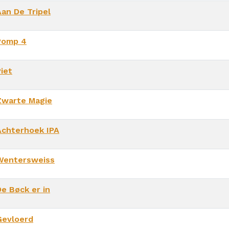
Aan De Tripel
Pomp 4
iet
Zwarte Magie
Achterhoek IPA
Wentersweiss
De Bøck er in
Gevloerd