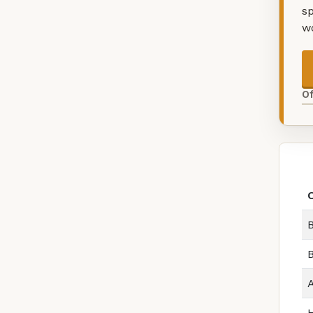
sp
w
O
B