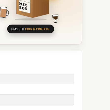
DEZE MAAND
MIX
BOX
8 BIEREN
MATCH:
FRIS & FRUITIG