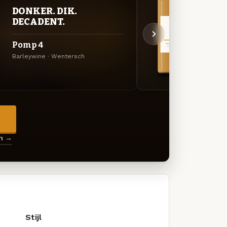
DONKER. DIK.
VER
DECADENT.
UIT
Pomp 4
Piet
Barleywine · Wentersch
Specia
→
en →
Stijl