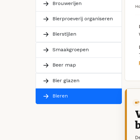
Brouwerijen
H
Bierproeverij organiseren
Bierstijlen
Smaakgroepen
Beer map
Bier glazen
Bieren
P
V
b
De