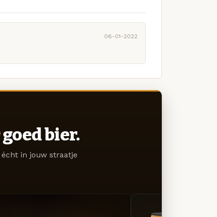
06-01-2022
goed bier.
écht in jouw straatje