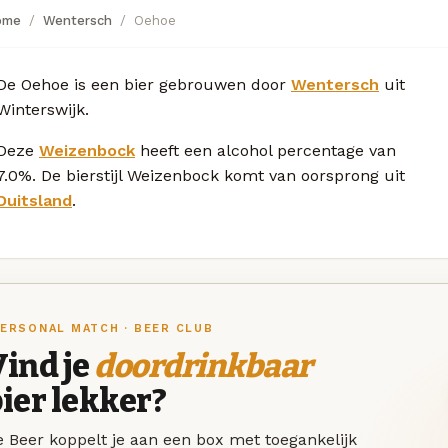
ome
Wentersch
Oehoe
De Oehoe is een bier gebrouwen door
Wentersch
uit
Winterswijk.
Deze
Weizenbock
heeft een alcohol percentage van
7.0%. De bierstijl Weizenbock komt van oorsprong uit
Duitsland
.
ERSONAL MATCH · BEER CLUB
ind je
doordrinkbaar
ier lekker?
 Beer koppelt je aan een box met toegankelijk