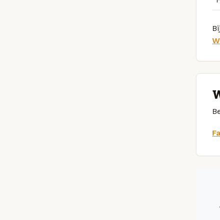
Bi
W
W
Be
F