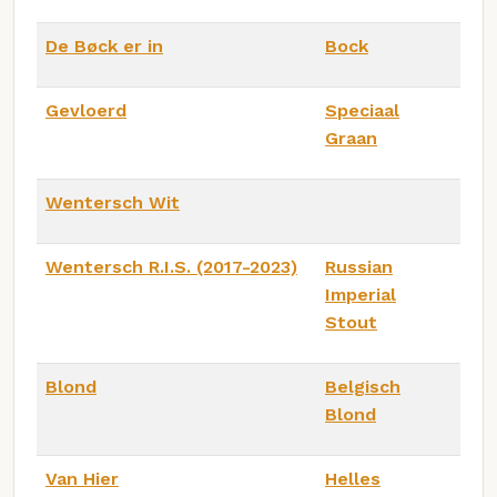
De Bøck er in
Bock
Gevloerd
Speciaal
Graan
Wentersch Wit
Wentersch R.I.S. (2017-2023)
Russian
Imperial
Stout
Blond
Belgisch
Blond
Van Hier
Helles