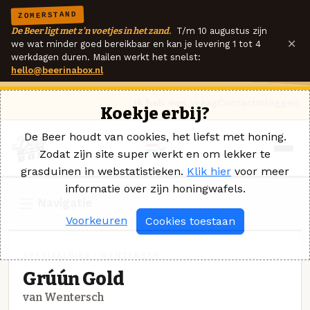
ZOMERSTAND
De Beer ligt met z'n voetjes in het zand.
T/m 10 augustus zijn
×
we wat minder goed bereikbaar en kan je levering 1 tot 4
werkdagen duren. Mailen werkt het snelst:
hello@beerinabox.nl
Ik heb een vraag
Contact
Inloggen
Koekje erbij?
De Beer houdt van cookies, het liefst met honing.
Zodat zijn site super werkt en om lekker te
grasduinen in webstatistieken.
Klik hier
voor meer
informatie over zijn honingwafels.
Navigatie
Voorkeuren
Cookies toestaan
SPECIAALBIER · WENTERSCH
Grúún Gold
van Wentersch