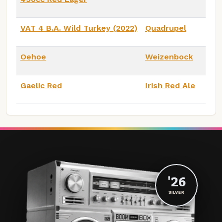
VAT 4 B.A. Wild Turkey (2022)
Quadrupel
Oehoe
Weizenbock
Gaelic Red
Irish Red Ale
'26
SILVER