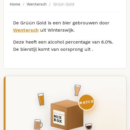
Home
Wentersch
Grúún Gold
De Grúún Gold is een bier gebrouwen door
Wentersch
uit Winterswijk.
Deze
heeft een alcohol percentage van 6.0%.
De bierstijl komt van oorsprong uit
.
MATCH
DEZE MAAND
MIX
BOX
8 BIEREN