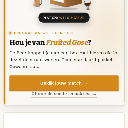
8 BIEREN
MATCH:
WILD & ZUUR
PERSONAL MATCH · BEER CLUB
Hou je van
Fruited Gose
?
De Beer koppelt je aan een box met bieren die in
dezelfde straat wonen. Geen standaard pakket.
Gewoon raak.
Bekijk jouw match →
Of doe de snelle smaaktest →