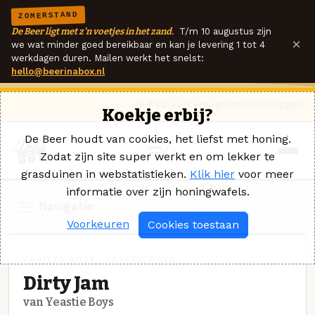
ZOMERSTAND
De Beer ligt met z'n voetjes in het zand.
T/m 10 augustus zijn
×
we wat minder goed bereikbaar en kan je levering 1 tot 4
werkdagen duren. Mailen werkt het snelst:
hello@beerinabox.nl
Ik heb een vraag
Contact
Inloggen
Koekje erbij?
De Beer houdt van cookies, het liefst met honing.
Zodat zijn site super werkt en om lekker te
grasduinen in webstatistieken.
Klik hier
voor meer
informatie over zijn honingwafels.
Navigatie
Voorkeuren
Cookies toestaan
FRUITED GOSE · YEASTIE BOYS
Dirty Jam
van Yeastie Boys