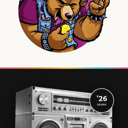
'26
SILVER