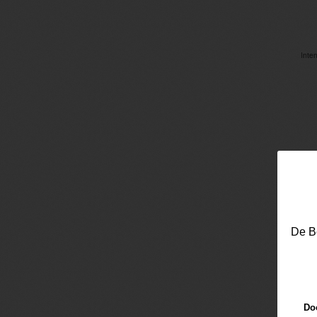
De Be
Doo