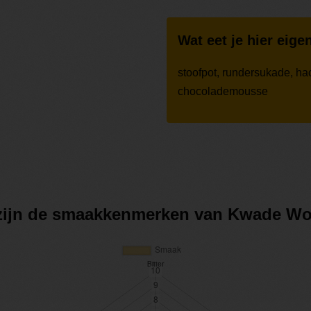
Wat eet je hier eigen
stoofpot, rundersukade, hac
chocolademousse
 zijn de smaakkenmerken van Kwade Wo