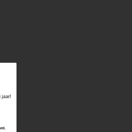
 jaar!
ent.