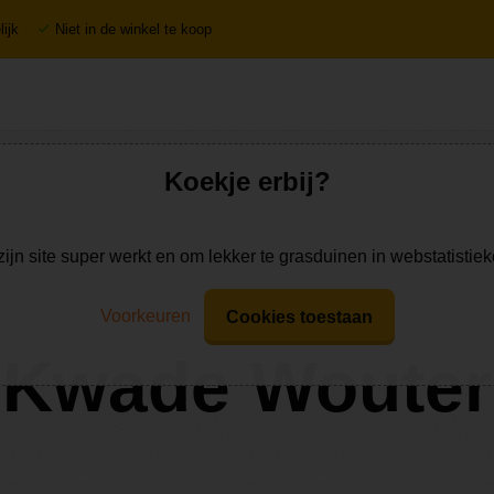
ijk
Niet in de winkel te koop
Koekje erbij?
zijn site super werkt en om lekker te grasduinen in webstatistie
Voorkeuren
Cookies toestaan
Kwade Wouter