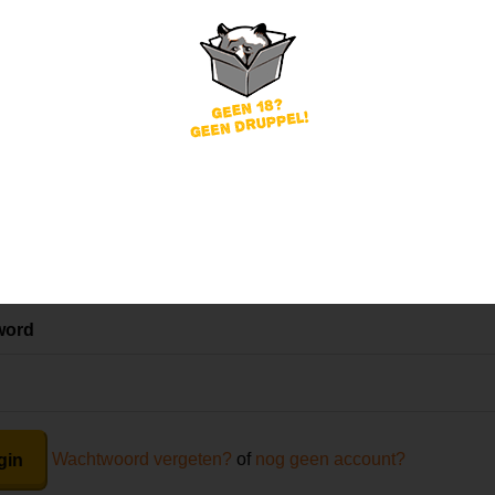
Mijn mening
Die van anderen
Mijn review bij dit bier
word
Wachtwoord vergeten?
of
nog geen account?
gin