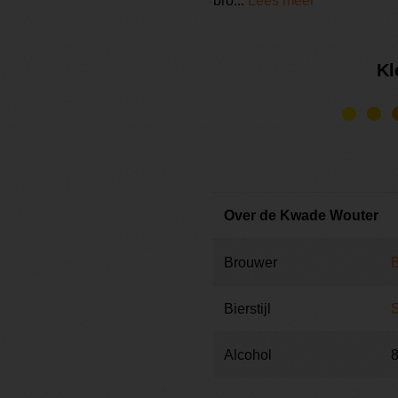
bro...
Lees meer
Kl
Over de Kwade Wouter
Brouwer
Bierstijl
S
Alcohol