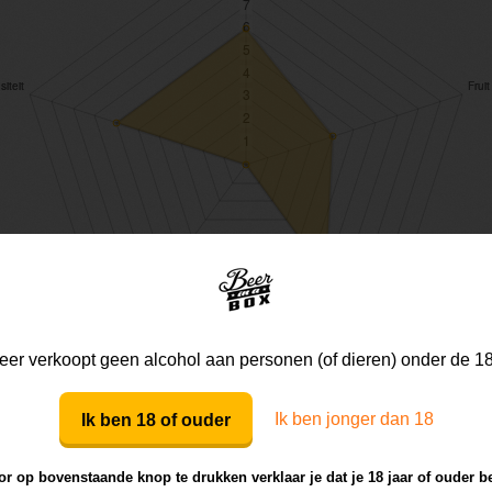
er verkoopt geen alcohol aan personen (of dieren) onder de 18
Ik ben jonger dan 18
Ik ben 18 of ouder
r op bovenstaande knop te drukken verklaar je dat je 18 jaar of ouder b