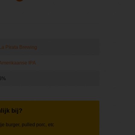
La Pirata Brewing
Amerikaanse IPA
6%
lijk bij?
e burger, pulled porc, etc