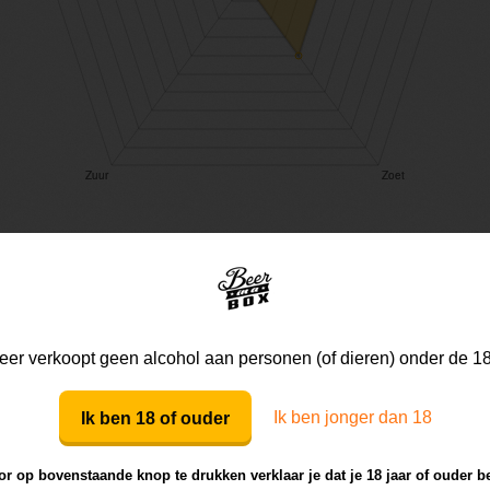
Mijn mening
Die van anderen
er verkoopt geen alcohol aan personen (of dieren) onder de 18
Ik ben jonger dan 18
Ik ben 18 of ouder
Mijn review bij dit bier
r op bovenstaande knop te drukken verklaar je dat je 18 jaar of ouder b