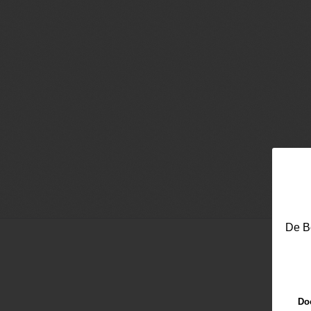
De Be
Doo