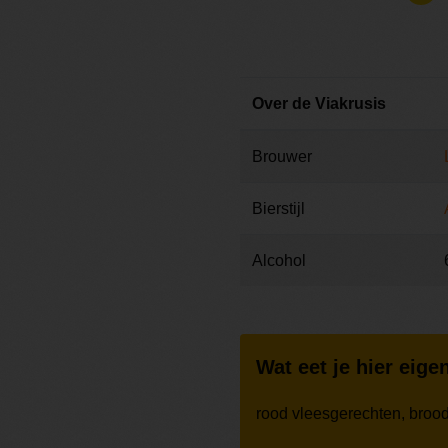
Over de Viakrusis
Brouwer
Bierstijl
Alcohol
Wat eet je hier eigen
rood vleesgerechten, broodj