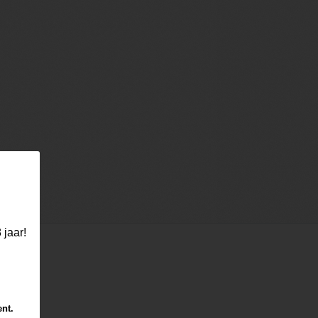
 jaar!
ent.