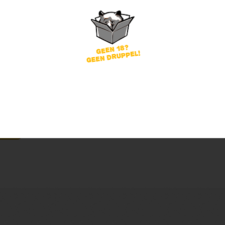
word
Wachtwoord vergeten?
of
nog geen account?
gin