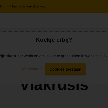
ijk
Niet in de winkel te koop
Koekje erbij?
zijn site super werkt en om lekker te grasduinen in webstatistie
Voorkeuren
Cookies toestaan
Viakrusis