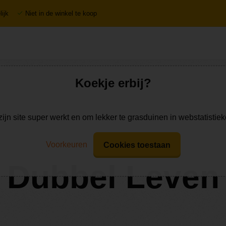
ijk
Niet in de winkel te koop
Koekje erbij?
zijn site super werkt en om lekker te grasduinen in webstatistie
Voorkeuren
Cookies toestaan
Dubbel Leven