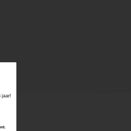
 jaar!
ent.