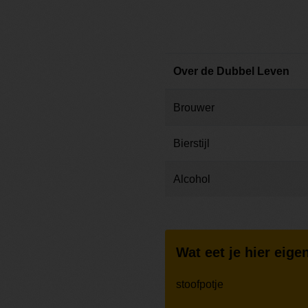
Over de Dubbel Leven
Brouwer
Bierstijl
Alcohol
Wat eet je hier eigen
stoofpotje