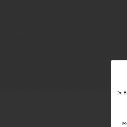
De Be
Doo