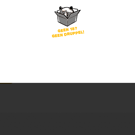
word
Wachtwoord vergeten?
of
nog geen account?
gin