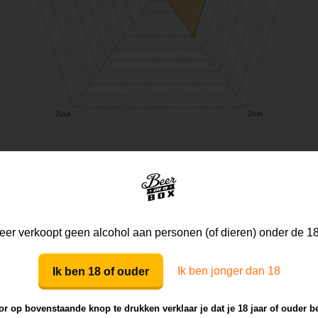
Mijn mening
Die van anderen
er verkoopt geen alcohol aan personen (of dieren) onder de 18
Ik ben jonger dan 18
Ik ben 18 of ouder
Mijn review bij dit bier
r op bovenstaande knop te drukken verklaar je dat je 18 jaar of ouder b