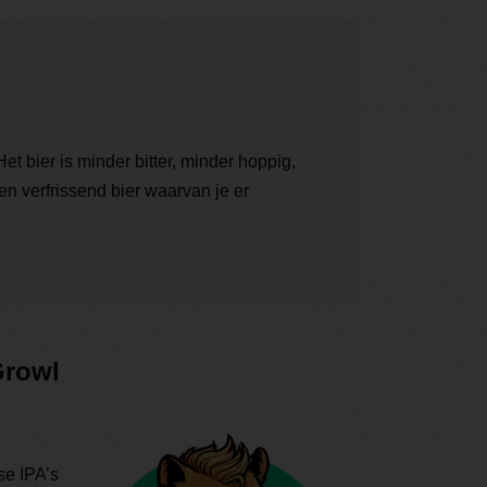
et bier is minder bitter, minder hoppig,
een verfrissend bier waarvan je er
Growl
se IPA’s