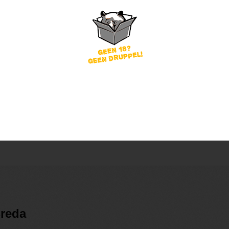
word
Wachtwoord vergeten?
of
nog geen account?
gin
Breda