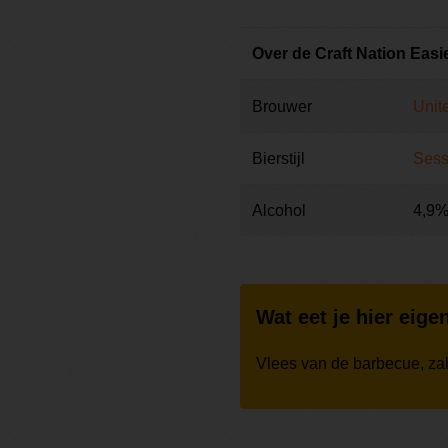
Over de Craft Nation Eas
Brouwer
Unit
Bierstijl
Sess
Alcohol
4,9
Wat eet je hier eigen
Vlees van de barbecue, za