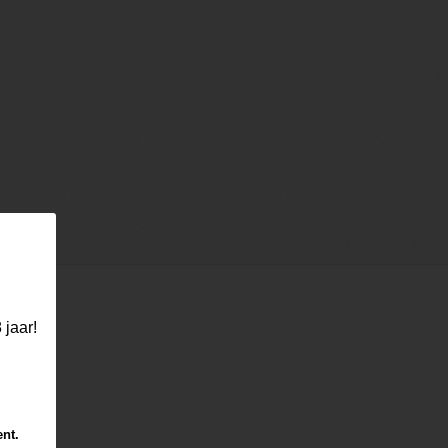
 jaar!
ent.