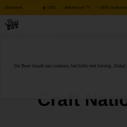
Uitstekend
(100)
Bekend van TV
100% onafhankel
Bekijk alle bieren
De Beer houdt van cookies, het liefst met honing. Zodat 
Craft Nat