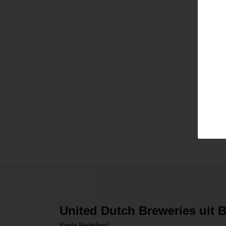
Pass
Lo
United Dutch Breweries uit 
Breda Nederland