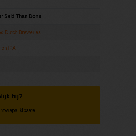
ier Said Than Done
ed Dutch Breweries
ion IPA
%
lijk bij?
lmwraps, kipsate.