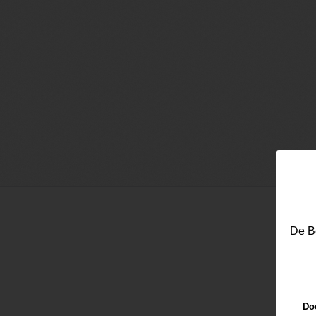
De Be
Email
Doo