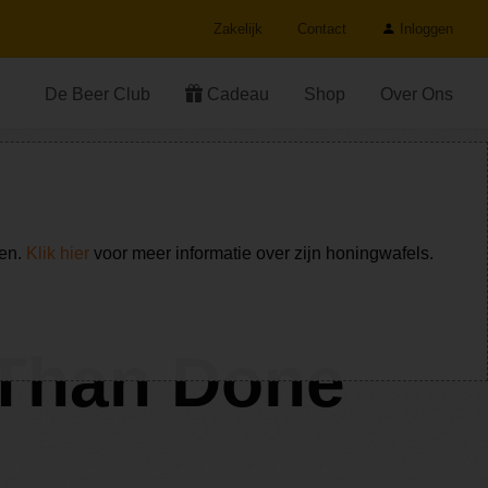
Zakelijk
Contact
Inloggen
De Beer Club
Cadeau
Shop
Over Ons
ken.
Klik hier
voor meer informatie over zijn honingwafels.
 Than Done