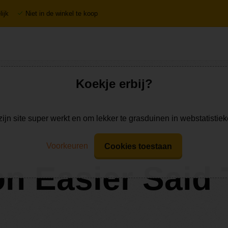
ijk
Niet in de winkel te koop
Koekje erbij?
zijn site super werkt en om lekker te grasduinen in webstatistie
Voorkeuren
Cookies toestaan
ion Easier Said