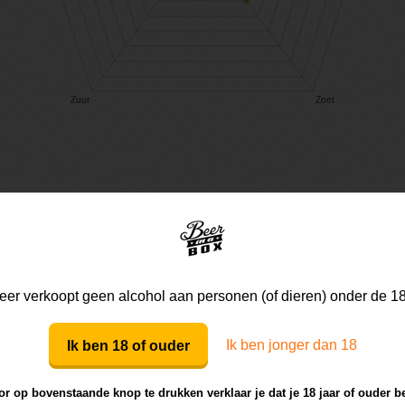
Mijn mening
Die van anderen
er verkoopt geen alcohol aan personen (of dieren) onder de 18
Mijn review bij dit bier
Ik ben jonger dan 18
Ik ben 18 of ouder
r op bovenstaande knop te drukken verklaar je dat je 18 jaar of ouder b