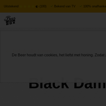
Uitstekend
(100)
Bekend van TV
100% onafhankel
Bekijk alle bieren
De Beer houdt van cookies, het liefst met honing. Zodat 
Black Damn