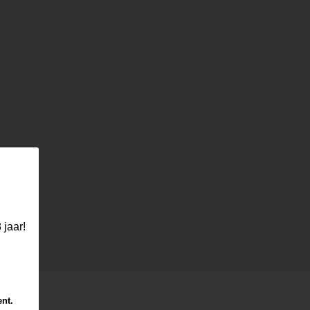
 jaar!
ent.