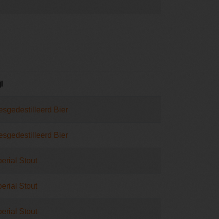
jl
esgedestilleerd Bier
esgedestilleerd Bier
erial Stout
erial Stout
erial Stout