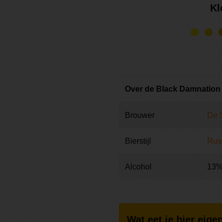
Kl
Over de Black Damnation 
Brouwer
De 
Bierstijl
Russ
Alcohol
13
Wat eet je hier eigen