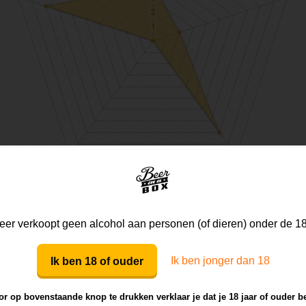
er verkoopt geen alcohol aan personen (of dieren) onder de 18
Mijn mening
Die van anderen
Ik ben jonger dan 18
Ik ben 18 of ouder
r op bovenstaande knop te drukken verklaar je dat je 18 jaar of ouder b