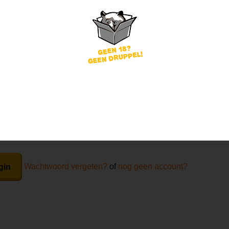
Mijn review bij dit bier
word
Wachtwoord vergeten?
of
nog geen account?
gin