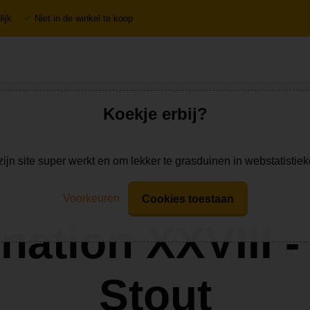
ijk
Niet in de winkel te koop
Koekje erbij?
zijn site super werkt en om lekker te grasduinen in webstatistie
Voorkeuren
Cookies toestaan
ation XXVIII 
Stout