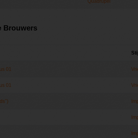
Quadrupel
e Brouwers
Sti
us 01
Vri
us 01
Vri
ds")
Imp
Imp
Imp