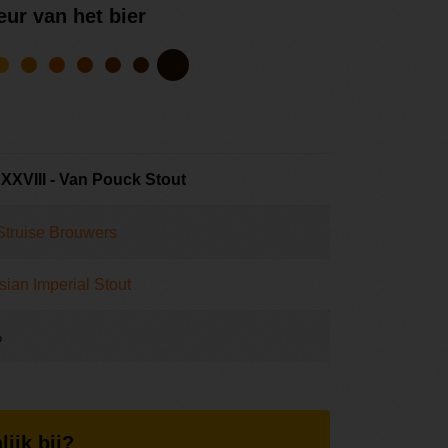
eur van het bier
XXVIII - Van Pouck Stout
Struise Brouwers
ian Imperial Stout
%
lijk bij?