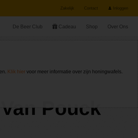
Zakelijk
Contact
Inloggen
De Beer Club
Cadeau
Shop
Over Ons
ken.
Klik hier
voor meer informatie over zijn honingwafels.
- Van Pouck