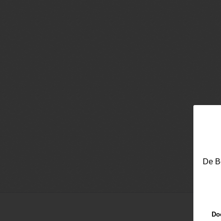
De Be
Doo