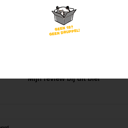
Mijn mening
Die van anderen
Mijn review bij dit bier
word