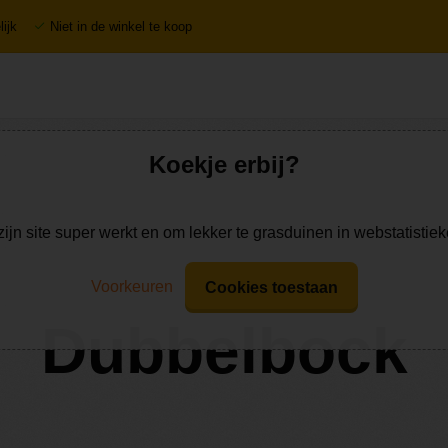
ijk
Niet in de winkel te koop
Koekje erbij?
zijn site super werkt en om lekker te grasduinen in webstatistie
Voorkeuren
Cookies toestaan
Dubbelbock