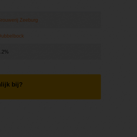
rouwerij Zeeburg
Dubbelbock
8.2%
lijk bij?