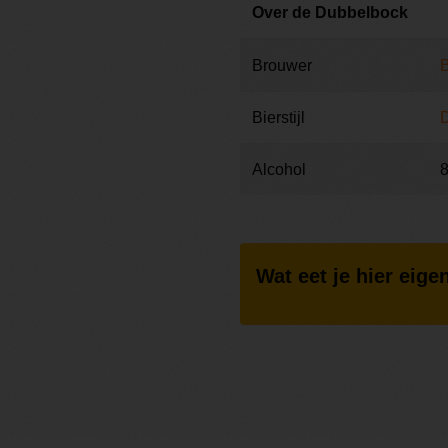
Over de Dubbelbock
Brouwer
B
Bierstijl
Alcohol
Wat eet je hier eigen