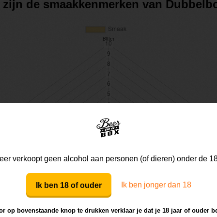
t zijn de smaakkenmerken van Dubbelb
er verkoopt geen alcohol aan personen (of dieren) onder de 18
Ik ben jonger dan 18
Ik ben 18 of ouder
r op bovenstaande knop te drukken verklaar je dat je 18 jaar of ouder b