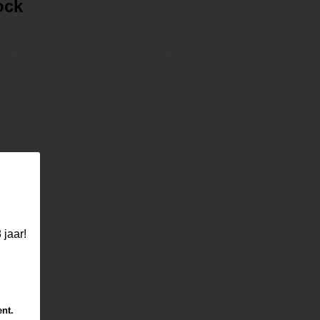
ock
 jaar!
ent.