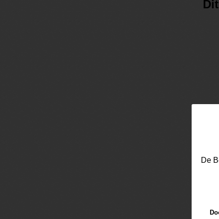
Di
De Be
Doo