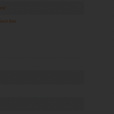
ond
isch Bier