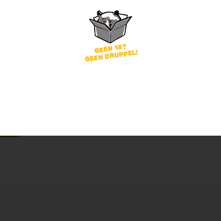
word
Wachtwoord vergeten?
of
nog geen account?
gin