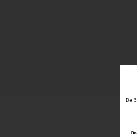
De Be
Doo