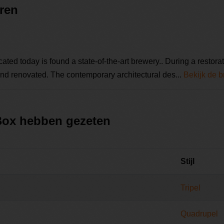
eren
ted today is found a state-of-the-art brewery.. During a restorati
and renovated. The contemporary architectural des...
Bekijk de b
 Box hebben gezeten
Stijl
Tripel
Quadrupel