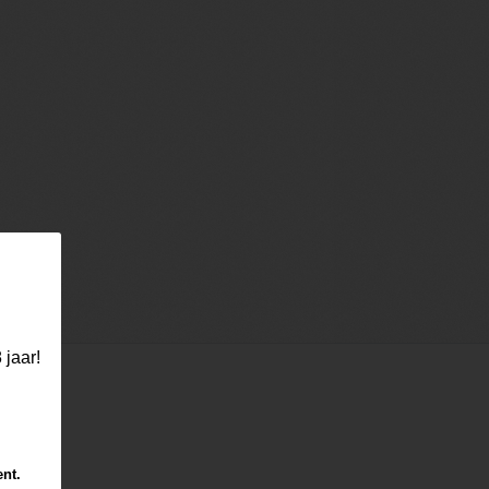
 jaar!
ent.