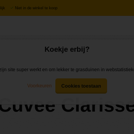
ijk
Niet in de winkel te koop
Koekje erbij?
zijn site super werkt en om lekker te grasduinen in webstatistie
Voorkeuren
Cookies toestaan
Cuvee Clariss