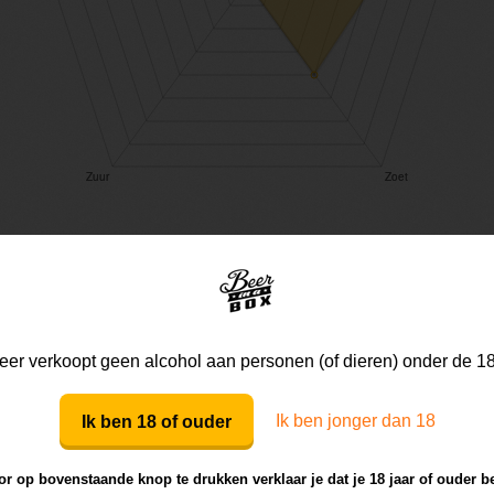
Mijn mening
Die van anderen
er verkoopt geen alcohol aan personen (of dieren) onder de 18
Ik ben jonger dan 18
Ik ben 18 of ouder
Mijn review bij dit bier
r op bovenstaande knop te drukken verklaar je dat je 18 jaar of ouder b