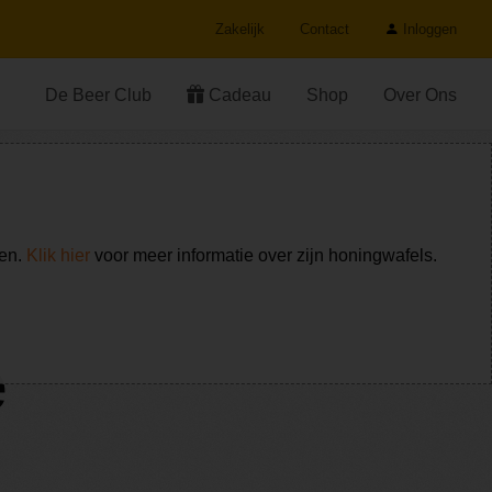
Zakelijk
Contact
Inloggen
De Beer Club
Cadeau
Shop
Over Ons
ken.
Klik hier
voor meer informatie over zijn honingwafels.
e