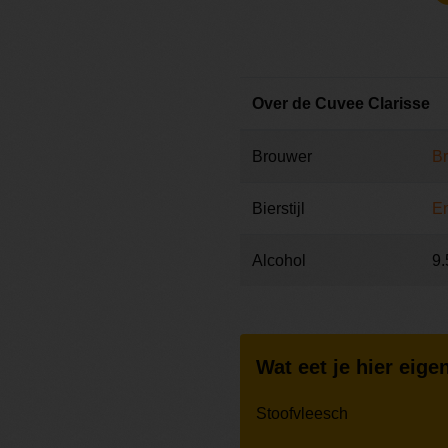
Over de Cuvee Clarisse
Brouwer
Br
Bierstijl
En
Alcohol
9
Wat eet je hier eigen
Stoofvleesch