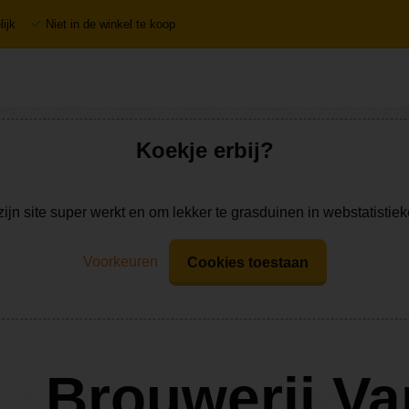
ijk
Niet in de winkel te koop
Koekje erbij?
zijn site super werkt en om lekker te grasduinen in webstatistie
Voorkeuren
Cookies toestaan
Brouwerij V