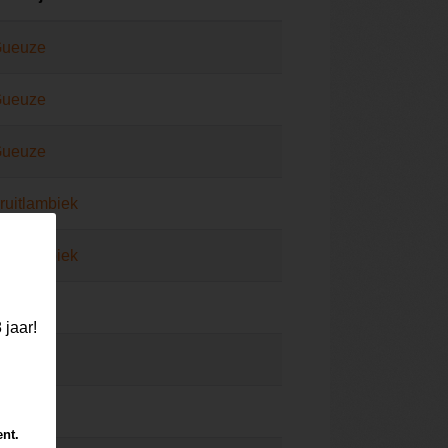
ueuze
ueuze
ueuze
ruitlambiek
ruitlambiek
ueuze
 jaar!
ambiek
ueuze
ent.