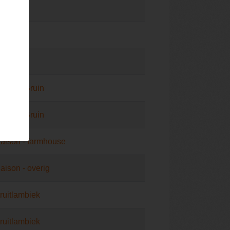
ambiek
ambiek
ueuze
laams Bruin
laams Bruin
aison - farmhouse
aison - overig
ruitlambiek
ruitlambiek