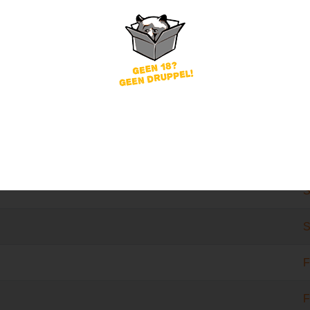
L
L
G
V
V
S
S
F
F