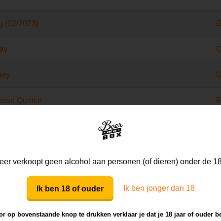
g (02/2023)
G
ey
G
ney
G
nese Quince
F
F
G
er verkoopt geen alcohol aan personen (of dieren) onder de 18
L
Ik ben jonger dan 18
Ik ben 18 of ouder
G
r op bovenstaande knop te drukken verklaar je dat je 18 jaar of ouder b