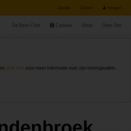
Zakelijk
Contact
Inloggen
De Beer Club
Cadeau
Shop
Over Ons
ken.
Klik hier
voor meer informatie over zijn honingwafels.
andenbroek