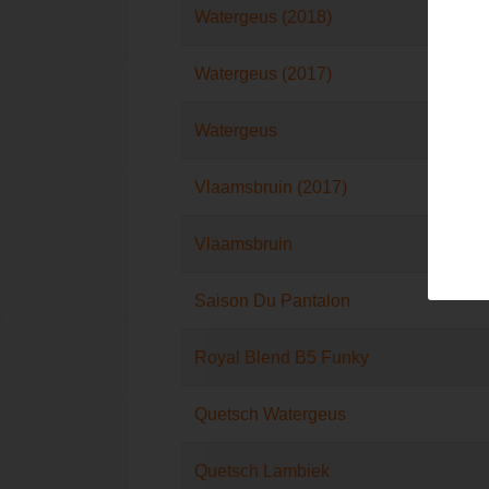
Watergeus (2018)
Watergeus (2017)
Watergeus
Vlaamsbruin (2017)
Vlaamsbruin
Saison Du Pantalon
Royal Blend B5 Funky
Quetsch Watergeus
Quetsch Lambiek