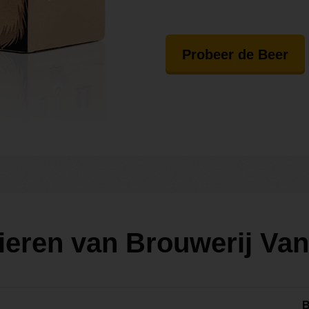
Probeer de Beer
bieren van Brouwerij Va
B