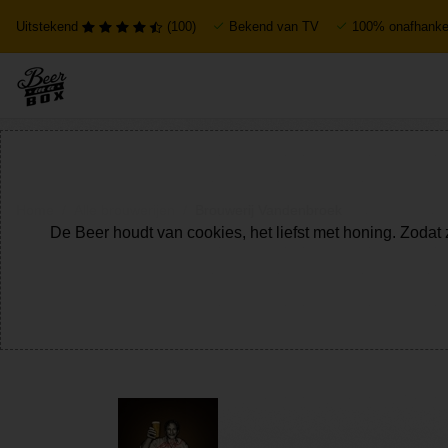
Uitstekend
(100)
Bekend van TV
100% onafhankel
Home
Alle brouwerijen
Brouwerij Vandenbroek
De Beer houdt van cookies, het liefst met honing. Zodat 