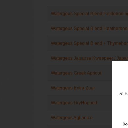
Watergeus Special Blend Heidehonin
Watergeus Special Blend Heatherhon
Watergeus Special Blend + Thymeho
Watergeus Japanse Kweepeer / Japa
Watergeus Greek Apricot
Watergeus Extra Zuur
De Be
Watergeus DryHopped
Watergeus Aglianico
Doo