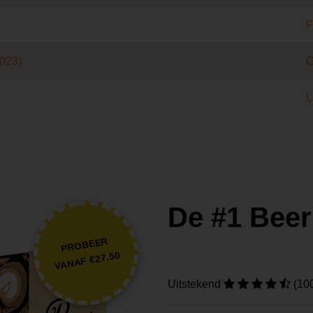
F
3023)
G
L
De #1 Beer
PROBEER
VANAF €27.50
Uitstekend
(10