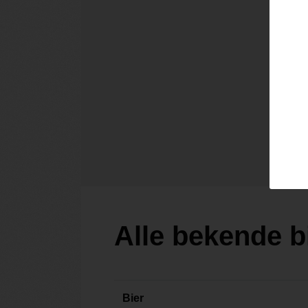
Alle bekende b
Bier