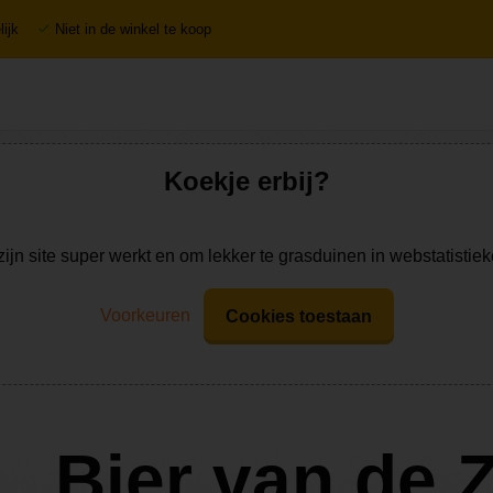
ijk
Niet in de winkel te koop
Koekje erbij?
zijn site super werkt en om lekker te grasduinen in webstatistie
Voorkeuren
Cookies toestaan
Bier van de 