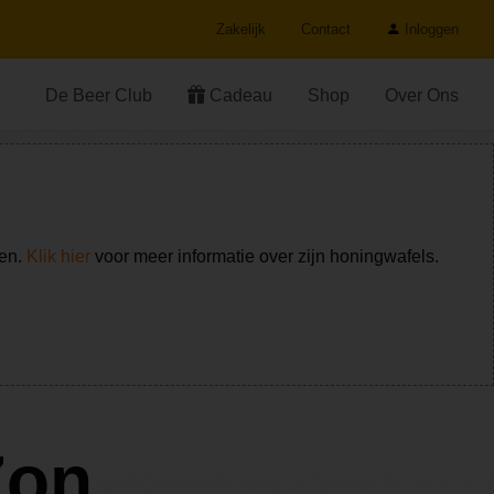
Zakelijk
Contact
Inloggen
De Beer Club
Cadeau
Shop
Over Ons
ken.
Klik hier
voor meer informatie over zijn honingwafels.
Zon