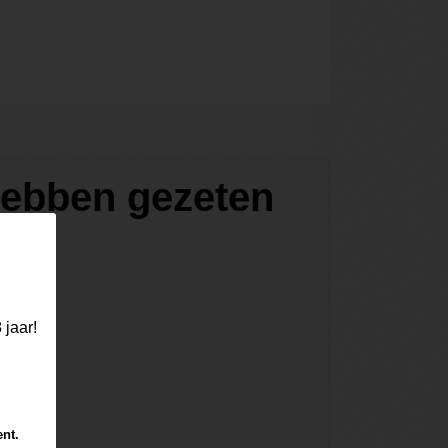
 hebben gezeten
 jaar!
ent.