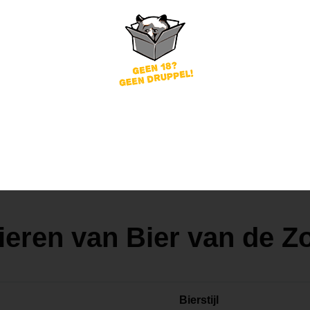
Zonnestraal
Bier van de Zon
Lichte Weizen
5,3
ieren van Bier van de Z
Bierstijl