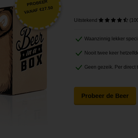
PROBEER
VANAF €27.50
Uitstekend
(10
Waanzinnig lekker speci
Nooit twee keer hetzelfd
Geen gezeik. Per direct 
Probeer de Beer