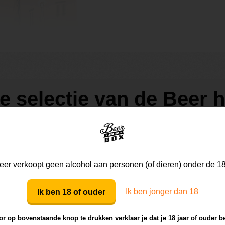
de selectie van de Beer
er verkoopt geen alcohol aan personen (of dieren) onder de 18
Ik ben jonger dan 18
Ik ben 18 of ouder
r op bovenstaande knop te drukken verklaar je dat je 18 jaar of ouder b