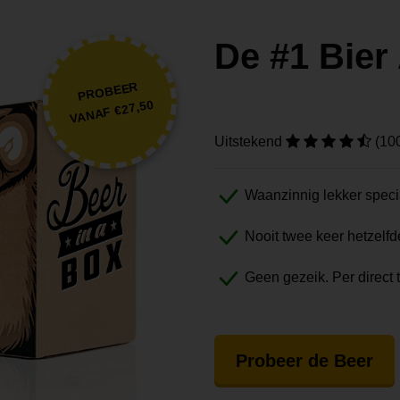
De #1 Bie
PROBEER
VANAF €27,50
Uitstekend
(10
Waanzinnig lekker speci
Nooit twee keer hetzelfd
Geen gezeik. Per direct 
Probeer de Beer