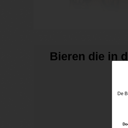
Bieren die in 
De Be
Doo