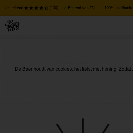
Uitstekend
(100)
Bekend van TV
100% onafhankel
Home
Alle brouwerijen
Bier van de Zon
De Beer houdt van cookies, het liefst met honing. Zodat 