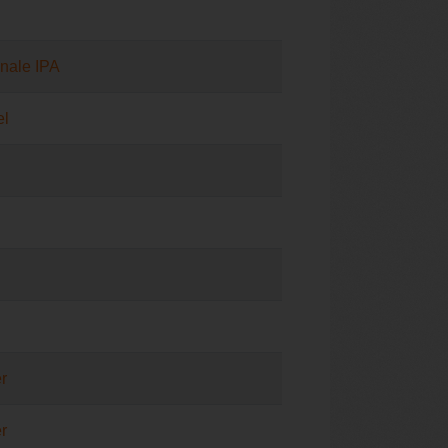
onale IPA
el
r
r