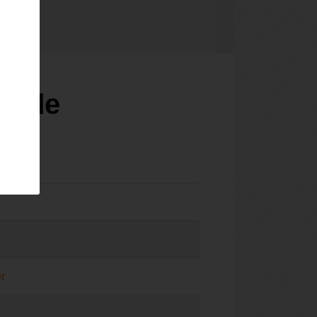
ij de
r