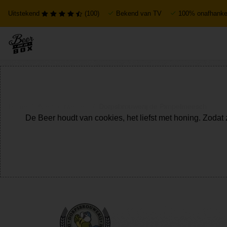
Uitstekend
(100)
Bekend van TV
100% onafhankel
Home
Alle brouwerijen
Dorpsbrouwerij de Pimpelmeesch
De Beer houdt van cookies, het liefst met honing. Zodat 