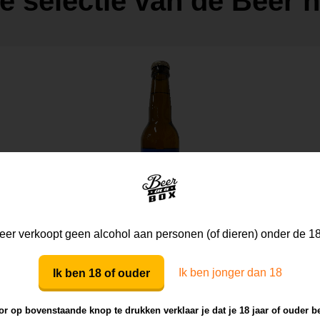
de selectie van de Beer
er verkoopt geen alcohol aan personen (of dieren) onder de 18
Chaamse Hefeweizen
Ik ben jonger dan 18
Ik ben 18 of ouder
Dorpsbrouwerij de Pimpelmeesch
r op bovenstaande knop te drukken verklaar je dat je 18 jaar of ouder b
Lichte Weizen
5,5