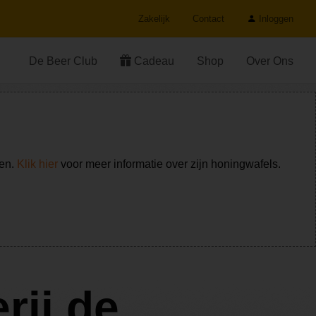
Zakelijk
Contact
Inloggen
De Beer Club
Cadeau
Shop
Over Ons
ken.
Klik hier
voor meer informatie over zijn honingwafels.
rij de