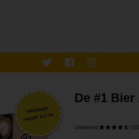
De #1 Bie
PROBEER
VANAF €27,50
Uitstekend
(10