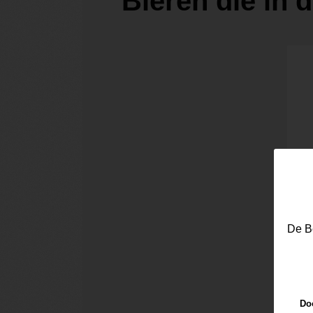
Bieren die in 
De Be
Doo