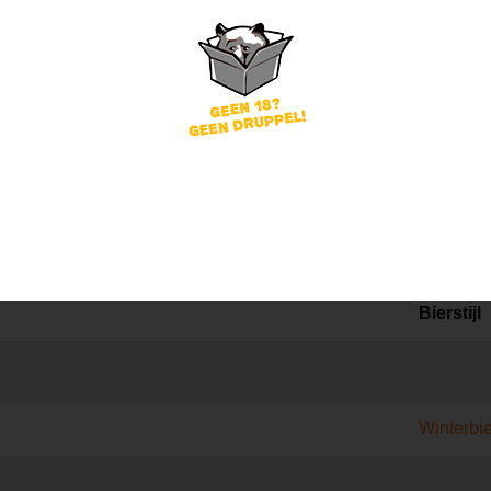
ieren van Dorpsbrouwer
Bierstijl
Winterbie