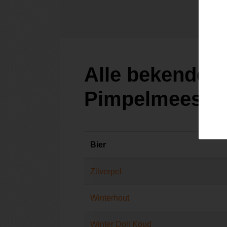
Alle bekende b
Pimpelmeesch
Bier
Zilverpel
Winterhout
Winter Doll Koud