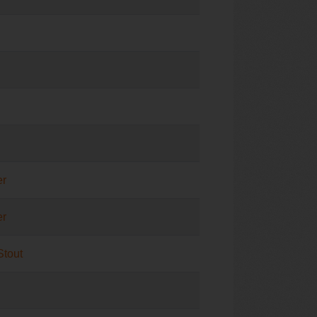
er
er
Stout