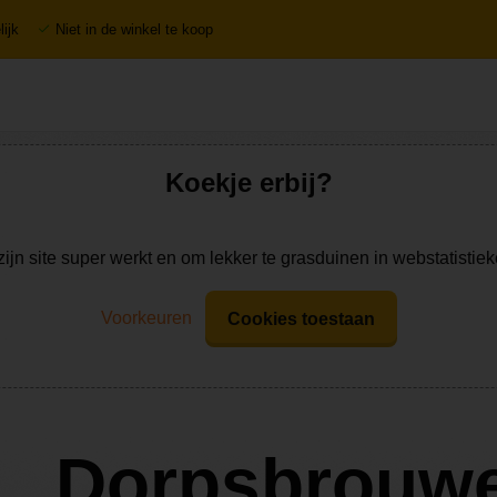
ijk
Niet in de winkel te koop
Koekje erbij?
zijn site super werkt en om lekker te grasduinen in webstatistie
Voorkeuren
Cookies toestaan
Dorpsbrouwe