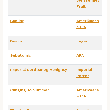
Weisse met
Fruit
Sapling
Amerikaans
e IPA
Beavo
Lager
Subatomic
APA
Imperial Lord Smog Almighty
Imperial
Porter
Clinging To Summer
Amerikaans
e IPA