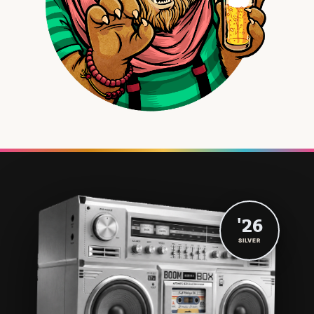
'26
SILVER