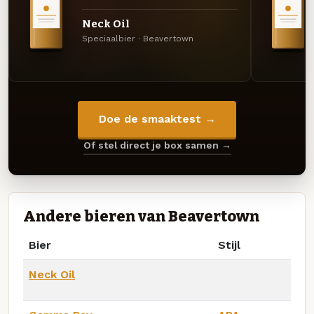
Neck Oil
Speciaalbier · Beavertown
Doe de smaaktest →
Of stel direct je box samen →
Andere bieren van Beavertown
Bier
Stijl
Neck Oil