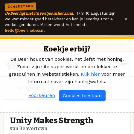
ZOMERSTAND
De Beer ligt met z'n voetjes in het zand.
T/m 10 augustus zijn
×
we wat minder goed bereikbaar en kan je levering 1 tot 4
werkdagen duren. Mailen werkt het snelst:
hello@beerinabox.nl
Ik heb een vraag
Contact
Inloggen
Koekje erbij?
De Beer houdt van cookies, het liefst met honing.
Zodat zijn site super werkt en om lekker te
grasduinen in webstatistieken.
Klik hier
voor meer
informatie over zijn honingwafels.
Navigatie
Voorkeuren
Cookies toestaan
OUD BRUIN · BEAVERTOWN
Unity Makes Strength
van Beavertown