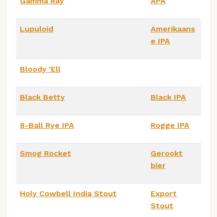
Gamma Ray
APA
Lupuloid
Amerikaans
e IPA
Bloody 'Ell
Black Betty
Black IPA
8-Ball Rye IPA
Rogge IPA
Smog Rocket
Gerookt
bier
Holy Cowbell India Stout
Export
Stout