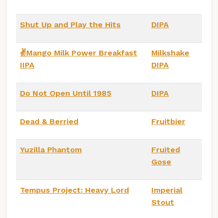
Shut Up and Play the Hits
DIPA
✌️Mango Milk Power Breakfast
Milkshake
IIPA
DIPA
Do Not Open Until 1985
DIPA
Dead & Berried
Fruitbier
Yuzilla Phantom
Fruited
Gose
Tempus Project: Heavy Lord
Imperial
Stout