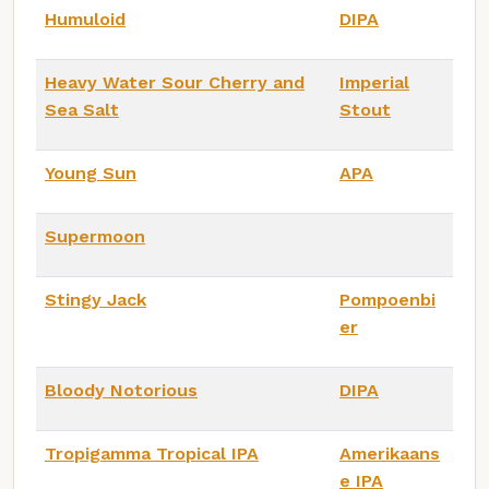
Humuloid
DIPA
Heavy Water Sour Cherry and
Imperial
Sea Salt
Stout
Young Sun
APA
Supermoon
Stingy Jack
Pompoenbi
er
Bloody Notorious
DIPA
Tropigamma Tropical IPA
Amerikaans
e IPA