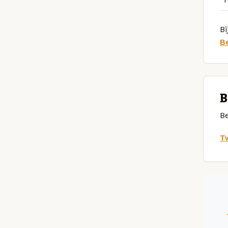
Bi
B
B
Be
Tw