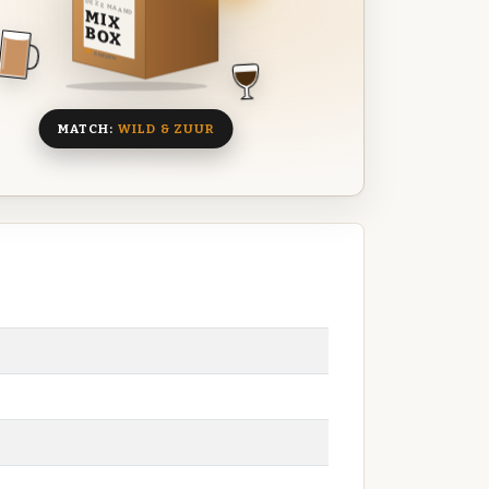
DEZE MAAND
MIX
BOX
8 BIEREN
MATCH:
WILD & ZUUR