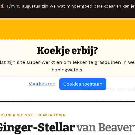
d.
T/m 10 augustus zijn we wat minder goed bereikbaar en kan je 
Koekje erbij?
dat zijn site super werkt en om lekker te grasduinen in we
honingwafels.
Voorkeuren
Cookies toestaan
Stel jouw box samen
ERLINER WEISSE · BEAVERTOWN
Ginger-Stellar
van Beave