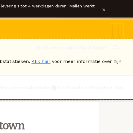
levering 1 tot 4 werkdagen duren. Mailen werkt
×
Ik heb een vraag
Contact
Inloggen
bstatistieken.
Klik hier
voor meer informatie over zijn
Bier adventskalender
Geef cadeau
Shop
Over Ons
rtown