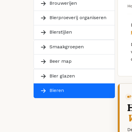
Brouwerijen
H
Bierproeverij organiseren
Bierstijlen
Smaakgroepen
Beer map
Bier glazen
Bieren
P
De