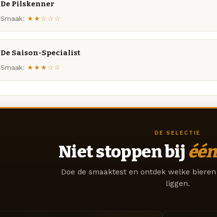
De Pilskenner
Smaak:
★★☆☆☆
De Saison-Specialist
Smaak:
★★★☆☆
DE SELECTIE
Niet stoppen bij
één
Doe de smaaktest en ontdek welke bieren 
liggen.