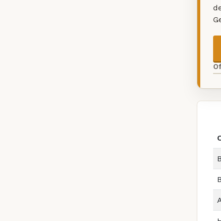
d
G
O
B