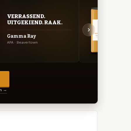
VERRASSEND.
BITT
UITGEKIEND. RAAK.
EXP
Gamma Ray
Lupu
APA · Beavertown
Amerik
→
en →