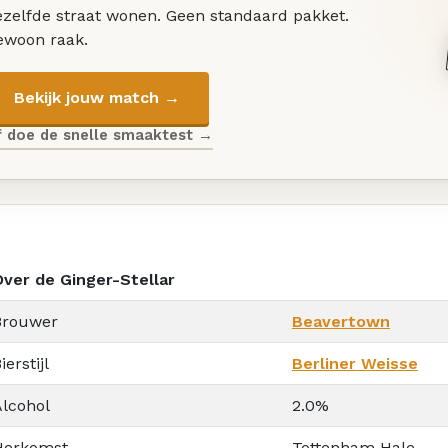
ezelfde straat wonen. Geen standaard pakket.
ewoon raak.
Bekijk jouw match →
f doe de snelle smaaktest →
Over de Ginger-Stellar
Brouwer
Beavertown
ierstijl
Berliner Weisse
Alcohol
2.0%
Herkomst
Tottenham Hale