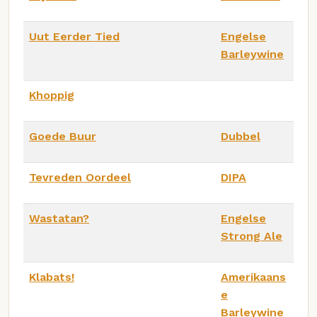
Uut Eerder Tied
Engelse
Barleywine
Khoppig
Goede Buur
Dubbel
Tevreden Oordeel
DIPA
Wastatan?
Engelse
Strong Ale
Klabats!
Amerikaans
e
Barleywine