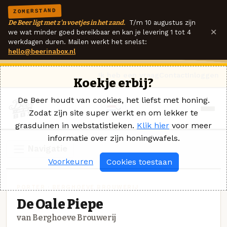
ZOMERSTAND
De Beer ligt met z'n voetjes in het zand.
T/m 10 augustus zijn
×
we wat minder goed bereikbaar en kan je levering 1 tot 4
werkdagen duren. Mailen werkt het snelst:
hello@beerinabox.nl
Ik heb een vraag
Contact
Inloggen
Koekje erbij?
De Beer houdt van cookies, het liefst met honing.
Zodat zijn site super werkt en om lekker te
grasduinen in webstatistieken.
Klik hier
voor meer
informatie over zijn honingwafels.
Navigatie
Voorkeuren
Cookies toestaan
PORTER · BERGHOEVE BROUWERIJ
De Oale Piepe
van Berghoeve Brouwerij