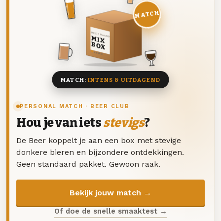
MATCH
DEZE MAAND
MIX
BOX
8 BIEREN
MATCH:
INTENS & UITDAGEND
PERSONAL MATCH · BEER CLUB
Hou je van iets
stevigs
?
De Beer koppelt je aan een box met stevige
donkere bieren en bijzondere ontdekkingen.
Geen standaard pakket. Gewoon raak.
Bekijk jouw match →
Of doe de snelle smaaktest →