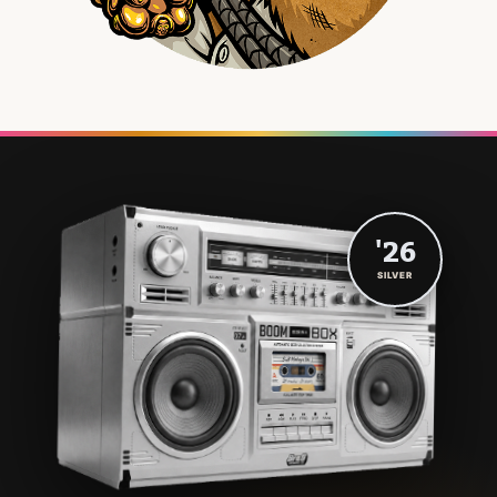
'26
SILVER