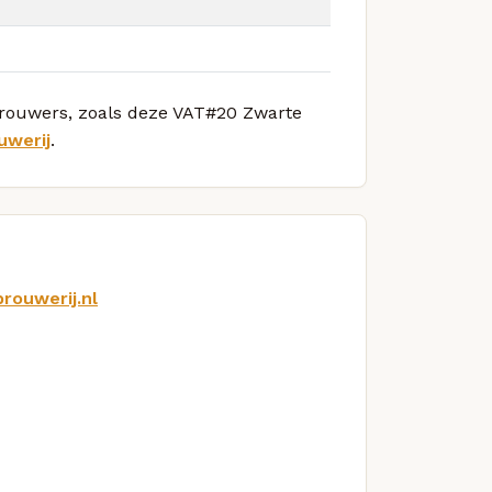
 brouwers, zoals deze VAT#20 Zwarte
uwerij
.
rouwerij.nl