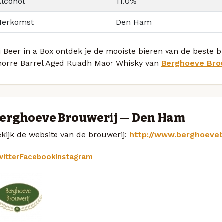
Alcohol
11.0%
Herkomst
Den Ham
j Beer in a Box ontdek je de mooiste bieren van de beste
norre Barrel Aged Ruadh Maor Whisky van
Berghoeve Bro
erghoeve Brouwerij — Den Ham
kijk de website van de brouwerij:
http://www.berghoeveb
itter
Facebook
Instagram