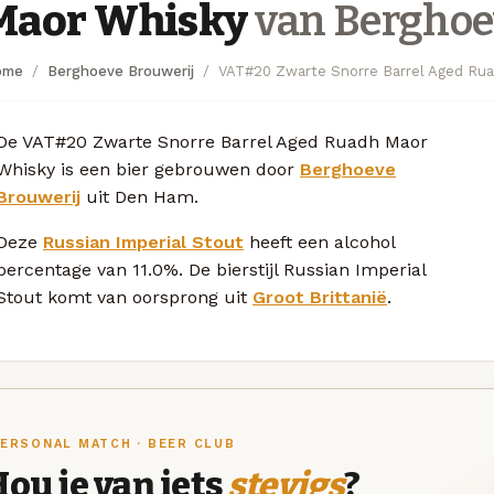
Maor Whisky
van Berghoe
ome
Berghoeve Brouwerij
VAT#20 Zwarte Snorre Barrel Aged Ru
De VAT#20 Zwarte Snorre Barrel Aged Ruadh Maor
Whisky is een bier gebrouwen door
Berghoeve
Brouwerij
uit Den Ham.
Deze
Russian Imperial Stout
heeft een alcohol
percentage van 11.0%. De bierstijl Russian Imperial
Stout komt van oorsprong uit
Groot Brittanië
.
ERSONAL MATCH · BEER CLUB
ou je van iets
stevigs
?