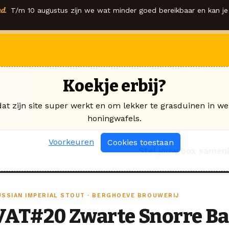
d.
T/m 10 augustus zijn we wat minder goed bereikbaar en kan je 
Koekje erbij?
dat zijn site super werkt en om lekker te grasduinen in we
honingwafels.
Voorkeuren
Cookies toestaan
Stel jouw box samen
USSIAN IMPERIAL STOUT · BERGHOEVE BROUWERIJ
VAT#20 Zwarte Snorre Ba