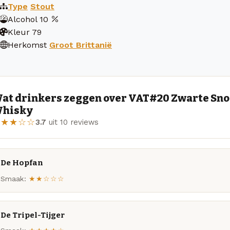
Type
Stout
Alcohol
10
Kleur
79
Herkomst
Groot Brittanië
at drinkers zeggen over VAT#20 Zwarte Sno
hisky
★★★☆☆
3.7
uit 10 reviews
De Hopfan
Smaak:
★★☆☆☆
De Tripel-Tijger