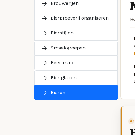
Brouwerijen
Bierproeverij organiseren
H
Bierstijlen
Smaakgroepen
Beer map
Bier glazen
Bieren
P
H