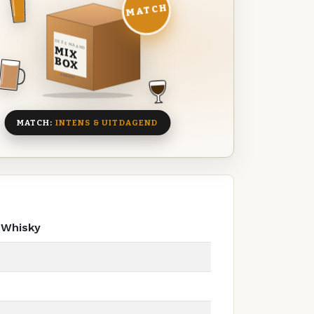
MATCH
DEZE MAAND
MIX
BOX
8 BIEREN
MATCH:
INTENS & UITDAGEND
 Whisky