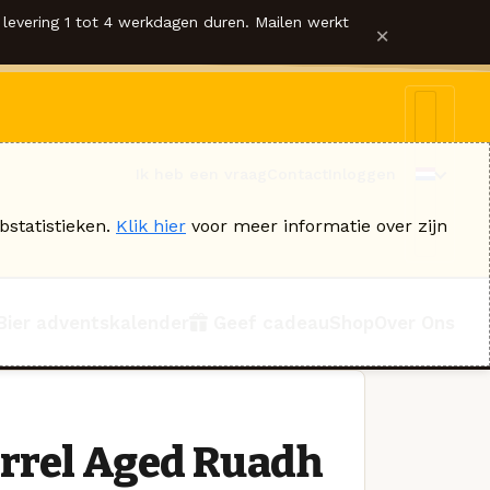
levering 1 tot 4 werkdagen duren. Mailen werkt
×
Ik heb een vraag
Contact
Inloggen
bstatistieken.
Klik hier
voor meer informatie over zijn
Bier adventskalender
Geef cadeau
Shop
Over Ons
rrel Aged Ruadh