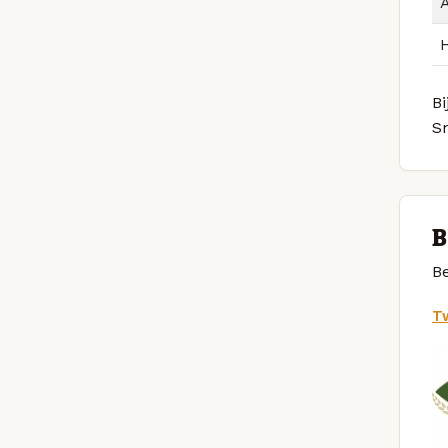
Bi
S
B
Be
Tw