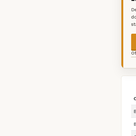
De
d
s
O
B