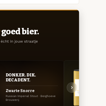
goed bier.
écht in jouw straatje
DONKER. DIK.
GOU
DECADENT.
ZAC
Zwarte Snorre
Ham
Russian Imperial Stout · Berghoeve
Belgis
Brouwerij
Brouwe