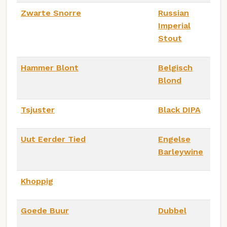
Zwarte Snorre
Russian
Imperial
Stout
Hammer Blont
Belgisch
Blond
Tsjuster
Black DIPA
Uut Eerder Tied
Engelse
Barleywine
Khoppig
Goede Buur
Dubbel