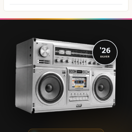
'26
SILVER