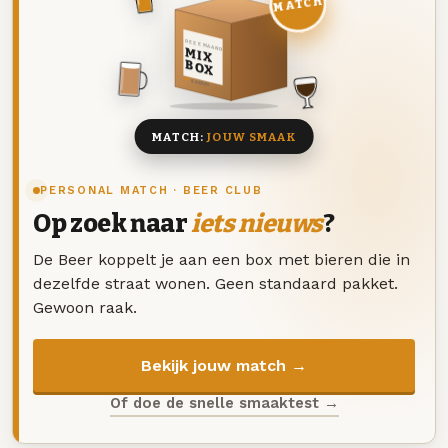
MATCH
DEZE MAAND
MIX
BOX
8 BIEREN
MATCH:
JOUW SMAAK
PERSONAL MATCH · BEER CLUB
Op zoek naar
iets nieuws
?
De Beer koppelt je aan een box met bieren die in
dezelfde straat wonen. Geen standaard pakket.
Gewoon raak.
Bekijk jouw match →
Of doe de snelle smaaktest →