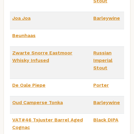
Stout
Joa Joa
Barleywine
Beunhaas
Zwarte Snorre Eastmoor
Russian
Whisky Infused
Imperial
Stout
De Oale Piepe
Porter
Oud Camperse Tonka
Barleywine
VAT#46 Tsjuster Barrel Aged
Black DIPA
Cognac