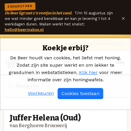
ZOMERSTAND
De Beer ligt met z'n voetjes in het zand.
T/m 10 augustus zijn
×
we wat minder goed bereikbaar en kan je levering 1 tot 4
werkdagen duren. Mailen werkt het snelst:
hello@beerinabox.nl
Ik heb een vraag
Contact
Inloggen
Koekje erbij?
De Beer houdt van cookies, het liefst met honing.
Zodat zijn site super werkt en om lekker te
grasduinen in webstatistieken.
Klik hier
voor meer
informatie over zijn honingwafels.
Navigatie
Voorkeuren
Cookies toestaan
SPECIAALBIER · BERGHOEVE BROUWERIJ
Juffer Helena (Oud)
van Berghoeve Brouwerij