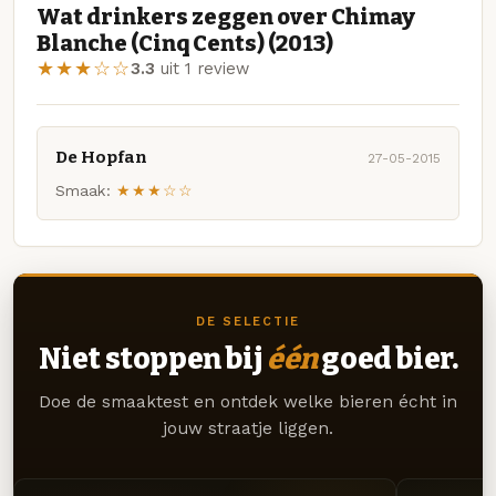
Wat drinkers zeggen over Chimay
Blanche (Cinq Cents) (2013)
★★★☆☆
3.3
uit 1 review
De Hopfan
27-05-2015
Smaak:
★★★☆☆
DE SELECTIE
Niet stoppen bij
één
goed bier.
Doe de smaaktest en ontdek welke bieren écht in
jouw straatje liggen.