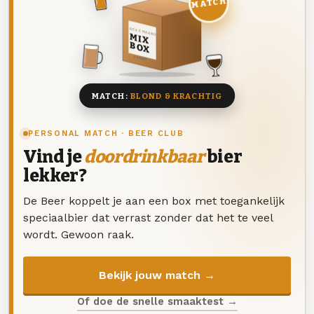
MATCH
DEZE MAAND
MIX
BOX
8 BIEREN
MATCH:
BLOND & KRACHTIG
PERSONAL MATCH · BEER CLUB
Vind je
doordrinkbaar
bier
lekker?
De Beer koppelt je aan een box met toegankelijk
speciaalbier dat verrast zonder dat het te veel
wordt. Gewoon raak.
Bekijk jouw match →
Of doe de snelle smaaktest →