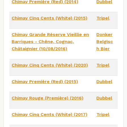
Chimay Première (Red) (2014)
Dubbel
Chimay Cinq Cents (White) (2015)
Tripel
Chimay Grande Réserve Vieillie en
Donker
Barriques - Chêne, Cognac,
Belgisc
Châtaignier (10/08/2016)
h Bier
Chimay Cinq Cents (White) (2020)
Tripel
Chimay Première (Red) (2015)
Dubbel
Chimay Rouge (Première) (2016)
Dubbel
Chimay Cinq Cents (White) (2017)
Tripel