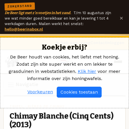
ZOMERSTAND
De Beer ligt met z'n voetjes in het zand.
T/m 10 augustus zijn
×
we wat minder goed bereikbaar en kan je levering 1 tot 4
werkdagen duren. Mailen werkt het snelst:
hello@beerinabox.nl
Ik heb een vraag
Contact
Inloggen
Koekje erbij?
De Beer houdt van cookies, het liefst met honing.
Zodat zijn site super werkt en om lekker te
grasduinen in webstatistieken.
Klik hier
voor meer
informatie over zijn honingwafels.
Navigatie
Voorkeuren
Cookies toestaan
TRIPEL · BIÈRES DE CHIMAY
Chimay Blanche (Cinq Cents)
(2013)