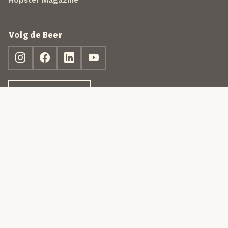
Volg de Beer
Ontdek jouw box
© 2013-2026 Beer in a Box BV