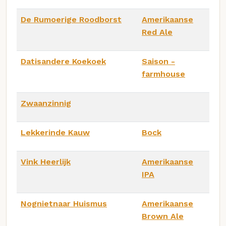
De Rumoerige Roodborst
Amerikaanse
Red Ale
Datisandere Koekoek
Saison -
farmhouse
Zwaanzinnig
Lekkerinde Kauw
Bock
Vink Heerlijk
Amerikaanse
IPA
Nognietnaar Huismus
Amerikaanse
Brown Ale