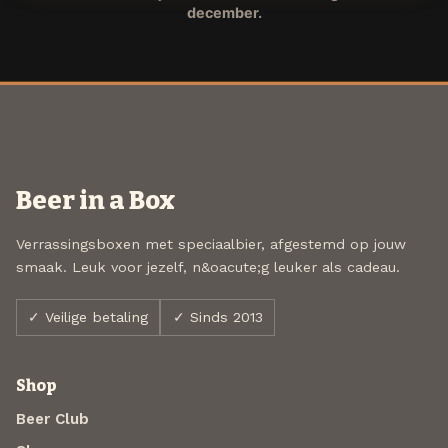
december.
Beer in a Box
Verrassingsboxen met speciaalbier, afgestemd op jouw
smaak. Leuk voor jezelf, n&oacute;g leuker als cadeau.
✓ Veilige betaling
✓ Sinds 2013
Shop
Beer Club