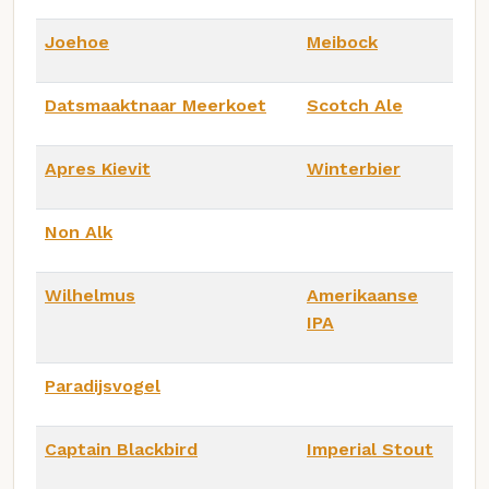
Joehoe
Meibock
Datsmaaktnaar Meerkoet
Scotch Ale
Apres Kievit
Winterbier
Non Alk
Wilhelmus
Amerikaanse
IPA
Paradijsvogel
Captain Blackbird
Imperial Stout