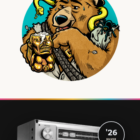
'26
SILVER