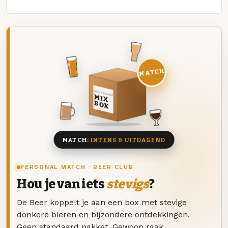
MATCH
DEZE MAAND
MIX
BOX
8 BIEREN
MATCH:
INTENS & UITDAGEND
PERSONAL MATCH · BEER CLUB
Hou je van iets
stevigs
?
De Beer koppelt je aan een box met stevige
donkere bieren en bijzondere ontdekkingen.
Geen standaard pakket. Gewoon raak.