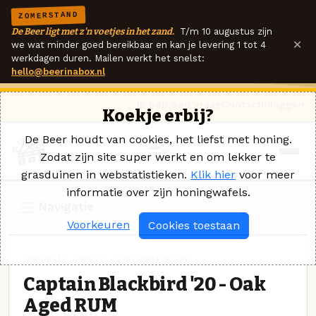
ZOMERSTAND
De Beer ligt met z'n voetjes in het zand.
T/m 10 augustus zijn
×
we wat minder goed bereikbaar en kan je levering 1 tot 4
werkdagen duren. Mailen werkt het snelst:
hello@beerinabox.nl
Ik heb een vraag
Contact
Inloggen
Koekje erbij?
De Beer houdt van cookies, het liefst met honing.
Zodat zijn site super werkt en om lekker te
grasduinen in webstatistieken.
Klik hier
voor meer
informatie over zijn honingwafels.
Navigatie
Voorkeuren
Cookies toestaan
IMPERIAL STOUT · BIRD BREWERY
Captain Blackbird '20 - Oak
Aged RUM