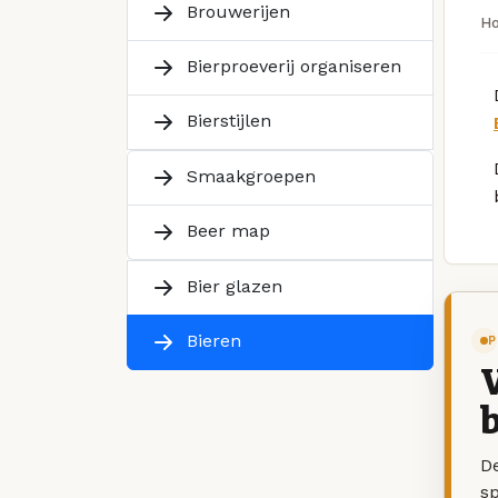
Brouwerijen
H
Bierproeverij organiseren
Bierstijlen
Smaakgroepen
Beer map
Bier glazen
Bieren
P
V
b
De
sp