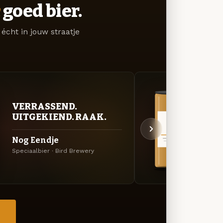
goed bier.
écht in jouw straatje
VERRASSEND.
VER
UITGEKIEND. RAAK.
UIT
Nog Eendje
De R
Speciaalbier · Bird Brewery
Amerik
→