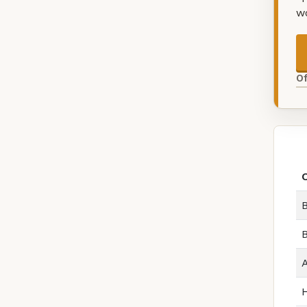
w
O
B