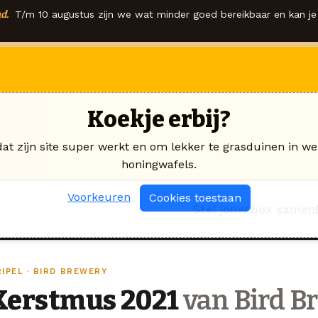
d.
T/m 10 augustus zijn we wat minder goed bereikbaar en kan je 
Koekje erbij?
dat zijn site super werkt en om lekker te grasduinen in we
honingwafels.
Voorkeuren
Cookies toestaan
Stel jouw box samen
IPEL · BIRD BREWERY
Kerstmus 2021
van Bird B