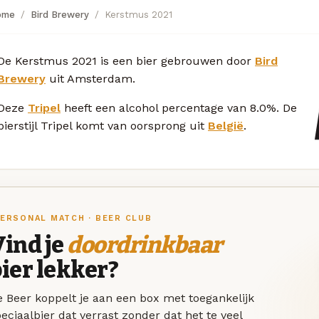
ome
Bird Brewery
Kerstmus 2021
De Kerstmus 2021 is een bier gebrouwen door
Bird
Brewery
uit Amsterdam.
Deze
Tripel
heeft een alcohol percentage van 8.0%. De
bierstijl Tripel komt van oorsprong uit
België
.
ERSONAL MATCH · BEER CLUB
ind je
doordrinkbaar
ier lekker?
 Beer koppelt je aan een box met toegankelijk
eciaalbier dat verrast zonder dat het te veel