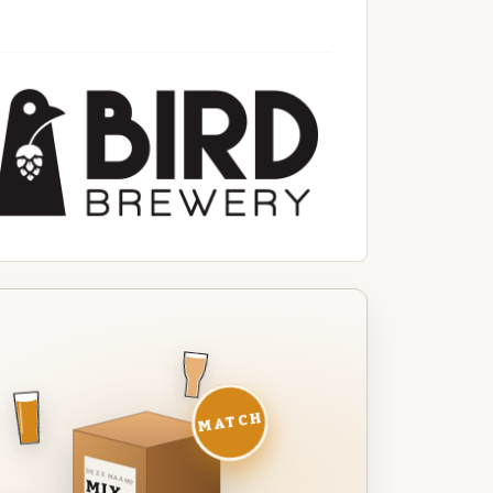
MATCH
DEZE MAAND
MIX