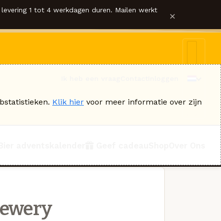
levering 1 tot 4 werkdagen duren. Mailen werkt
×
Ik heb een vraag
Contact
Inloggen
bstatistieken.
Klik hier
voor meer informatie over zijn
Bier adventskalender
Geef cadeau
Shop
Over Ons
rewery