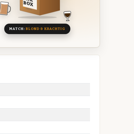
BOX
8 BIEREN
MATCH:
BLOND & KRACHTIG