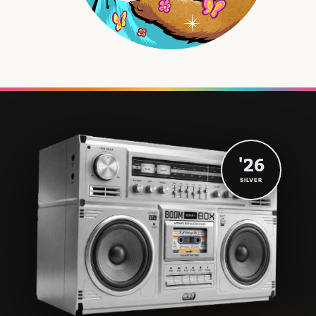
'26
SILVER