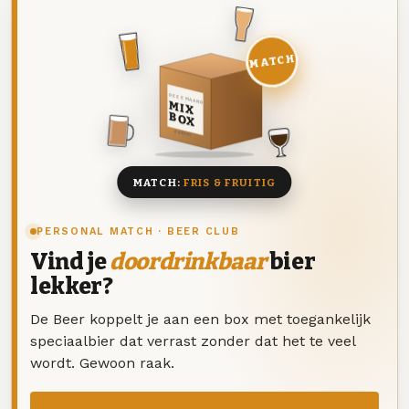
MATCH
DEZE MAAND
MIX
BOX
8 BIEREN
MATCH:
FRIS & FRUITIG
PERSONAL MATCH · BEER CLUB
Vind je
doordrinkbaar
bier
lekker?
De Beer koppelt je aan een box met toegankelijk
speciaalbier dat verrast zonder dat het te veel
wordt. Gewoon raak.