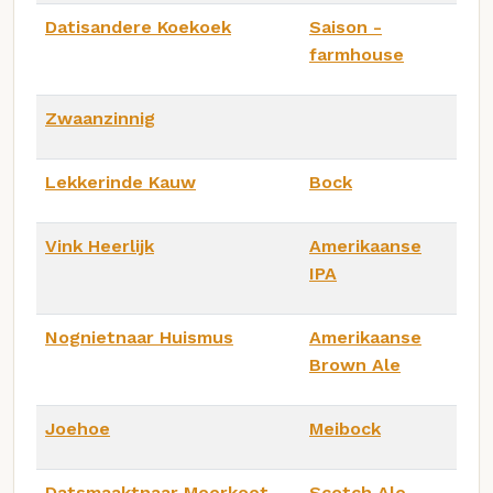
Datisandere Koekoek
Saison -
farmhouse
Zwaanzinnig
Lekkerinde Kauw
Bock
Vink Heerlijk
Amerikaanse
IPA
Nognietnaar Huismus
Amerikaanse
Brown Ale
Joehoe
Meibock
Datsmaaktnaar Meerkoet
Scotch Ale