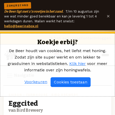
ZOMERSTAND
De Beer ligt met z'n voetjes in het zand.
T/m 10 augustus zijn
×
we wat minder goed bereikbaar en kan je levering 1 tot 4
werkdagen duren. Mailen werkt het snelst:
hello@beerinabox.nl
Ik heb een vraag
Contact
Inloggen
Koekje erbij?
De Beer houdt van cookies, het liefst met honing.
Zodat zijn site super werkt en om lekker te
grasduinen in webstatistieken.
Klik hier
voor meer
informatie over zijn honingwafels.
Navigatie
Voorkeuren
Cookies toestaan
SAISON - FARMHOUSE · BIRD BREWERY
Eggcited
van Bird Brewery