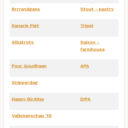
Brrrandgans
Stout - pastry
Kanarie Piet
Tripel
Albatrots
Saison -
farmhouse
Puur Goudhaan
APA
Snipperdag
Happy Birdday
DIPA
Valkmanschap '19