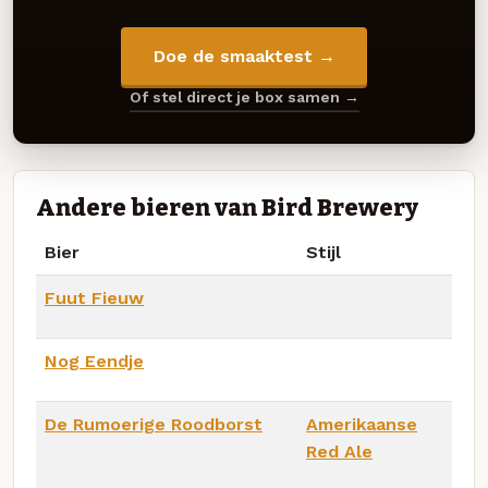
Doe de smaaktest →
Of stel direct je box samen →
Andere bieren van Bird Brewery
Bier
Stijl
Fuut Fieuw
Nog Eendje
De Rumoerige Roodborst
Amerikaanse
Red Ale