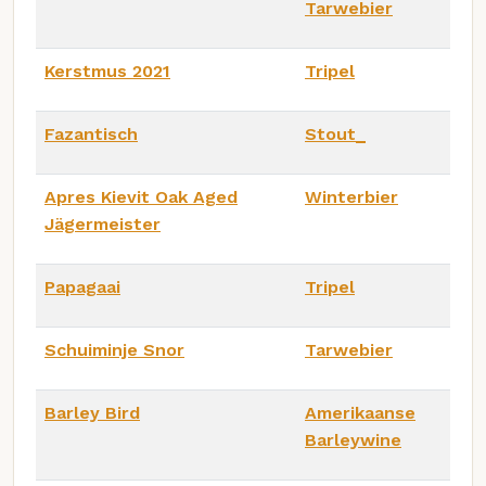
Tarwebier
Kerstmus 2021
Tripel
Fazantisch
Stout_
Apres Kievit Oak Aged
Winterbier
Jägermeister
Papagaai
Tripel
Schuiminje Snor
Tarwebier
Barley Bird
Amerikaanse
Barleywine