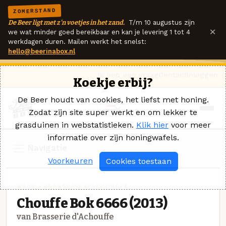
ZOMERSTAND
De Beer ligt met z'n voetjes in het zand.
T/m 10 augustus zijn
×
we wat minder goed bereikbaar en kan je levering 1 tot 4
werkdagen duren. Mailen werkt het snelst:
hello@beerinabox.nl
Ik heb een vraag
Contact
Inloggen
Koekje erbij?
De Beer houdt van cookies, het liefst met honing.
Zodat zijn site super werkt en om lekker te
grasduinen in webstatistieken.
Klik hier
voor meer
informatie over zijn honingwafels.
Navigatie
Voorkeuren
Cookies toestaan
BOCK · BRASSERIE D'ACHOUFFE
Chouffe Bok 6666 (2013)
van Brasserie d'Achouffe