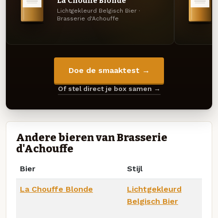
La Chouffe Blonde
Lichtgekleurd Belgisch Bier ·
Brasserie d'Achouffe
Doe de smaaktest →
Of stel direct je box samen →
Andere bieren van Brasserie
d'Achouffe
Bier
Stijl
La Chouffe Blonde
Lichtgekleurd
Belgisch Bier