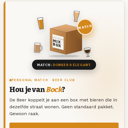
MATCH
DEZE MAAND
MIX
BOX
8 BIEREN
MATCH:
DONKER & ELEGANT
PERSONAL MATCH · BEER CLUB
Hou je van
Bock
?
De Beer koppelt je aan een box met bieren die in
dezelfde straat wonen. Geen standaard pakket.
Gewoon raak.