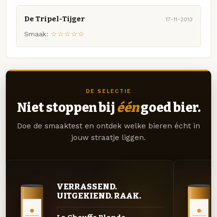
De Tripel-Tijger
17-11-2013
Smaak:
☆☆☆☆☆
DE SELECTIE
Niet stoppen bij
één
goed bier.
Doe de smaaktest en ontdek welke bieren écht in
jouw straatje liggen.
VERRASSEND.
UITGEKIEND. RAAK.