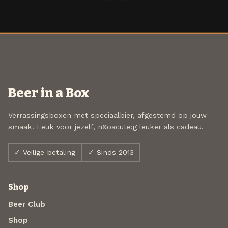
Beer in a Box
Verrassingsboxen met speciaalbier, afgestemd op jouw
smaak. Leuk voor jezelf, n&oacute;g leuker als cadeau.
✓ Veilige betaling
✓ Sinds 2013
Shop
Beer Club
Shop