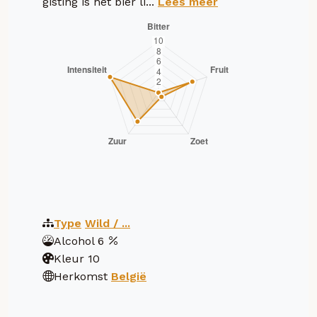
gisting is het bier li...
Lees meer
Type
Wild / ...
Alcohol
6
Kleur
10
Herkomst
België