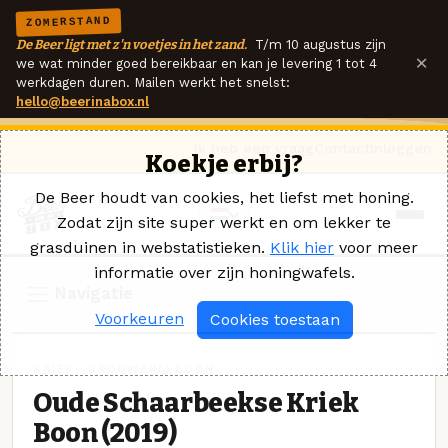
ZOMERSTAND
De Beer ligt met z'n voetjes in het zand.
T/m 10 augustus zijn
×
we wat minder goed bereikbaar en kan je levering 1 tot 4
werkdagen duren. Mailen werkt het snelst:
hello@beerinabox.nl
Ik heb een vraag
Contact
Inloggen
Koekje erbij?
De Beer houdt van cookies, het liefst met honing.
Zodat zijn site super werkt en om lekker te
grasduinen in webstatistieken.
Klik hier
voor meer
informatie over zijn honingwafels.
Navigatie
Voorkeuren
Cookies toestaan
KRIEK · BROUWERIJ BOON
Oude Schaarbeekse Kriek
Boon (2019)