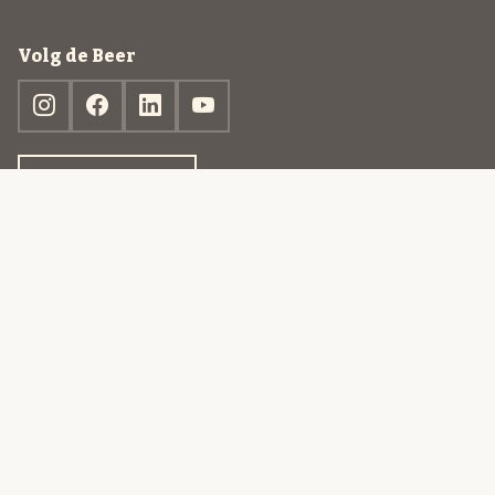
Volg de Beer
Ontdek jouw box
© 2013-2026 Beer in a Box BV