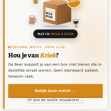
MATCH
DEZE MAAND
MIX
BOX
8 BIEREN
MATCH:
WILD & ZUUR
PERSONAL MATCH · BEER CLUB
Hou je van
Kriek
?
De Beer koppelt je aan een box met bieren die in
dezelfde straat wonen. Geen standaard pakket.
Gewoon raak.
Bekijk jouw match →
Of doe de snelle smaaktest →