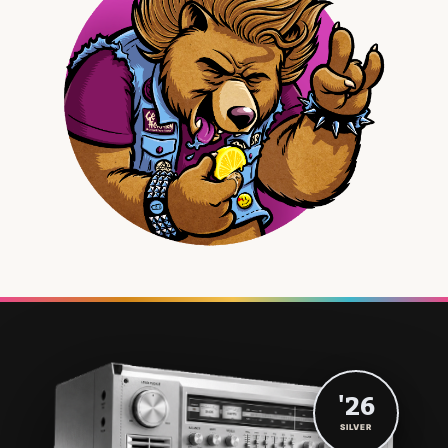
'26
SILVER