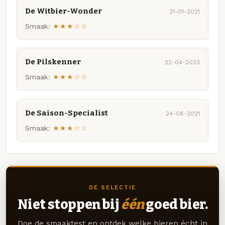
De Witbier-Wonder
21-01-2021
Smaak:
★★★☆☆
De Pilskenner
22-04-2023
Smaak:
★★★☆☆
De Saison-Specialist
24-08-2021
Smaak:
★★★☆☆
DE SELECTIE
Niet stoppen bij
één
goed bier.
Doe de smaaktest en ontdek welke bieren écht in