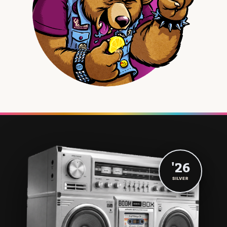
'26
SILVER