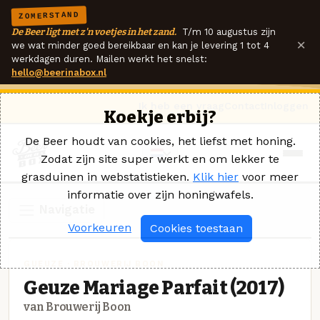
ZOMERSTAND
De Beer ligt met z'n voetjes in het zand.
T/m 10 augustus zijn
×
we wat minder goed bereikbaar en kan je levering 1 tot 4
werkdagen duren. Mailen werkt het snelst:
hello@beerinabox.nl
Ik heb een vraag
Contact
Inloggen
Koekje erbij?
De Beer houdt van cookies, het liefst met honing.
Zodat zijn site super werkt en om lekker te
grasduinen in webstatistieken.
Klik hier
voor meer
informatie over zijn honingwafels.
Navigatie
Voorkeuren
Cookies toestaan
GUEUZE · BROUWERIJ BOON
Geuze Mariage Parfait (2017)
van Brouwerij Boon