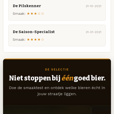
De Pilskenner
21-10-2021
Smaak:
★★★☆☆
De Saison-Specialist
31-01-2021
Smaak:
★★★★☆
DE SELECTIE
Niet stoppen bij
één
goed bier.
Doe de smaaktest en ontdek welke bieren écht in
jouw straatje liggen.