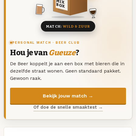
MIX
BOX
8 BIEREN
MATCH:
WILD & ZUUR
PERSONAL MATCH · BEER CLUB
Hou je van
Gueuze
?
De Beer koppelt je aan een box met bieren die in
dezelfde straat wonen. Geen standaard pakket.
Gewoon raak.
Bekijk jouw match →
Of doe de snelle smaaktest →