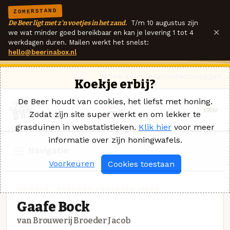
ZOMERSTAND
De Beer ligt met z'n voetjes in het zand.
T/m 10 augustus zijn
×
we wat minder goed bereikbaar en kan je levering 1 tot 4
werkdagen duren. Mailen werkt het snelst:
hello@beerinabox.nl
Ik heb een vraag
Contact
Inloggen
Koekje erbij?
De Beer houdt van cookies, het liefst met honing.
Zodat zijn site super werkt en om lekker te
grasduinen in webstatistieken.
Klik hier
voor meer
informatie over zijn honingwafels.
Navigatie
Voorkeuren
Cookies toestaan
MEIBOCK · BROUWERIJ BROEDER JACOB
Gaafe Bock
van Brouwerij Broeder Jacob