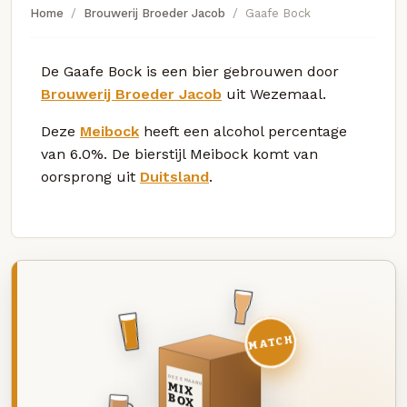
Home
Brouwerij Broeder Jacob
Gaafe Bock
De Gaafe Bock is een bier gebrouwen door
Brouwerij Broeder Jacob
uit Wezemaal.
Deze
Meibock
heeft een alcohol percentage
van 6.0%. De bierstijl Meibock komt van
oorsprong uit
Duitsland
.
MATCH
DEZE MAAND
MIX
BOX