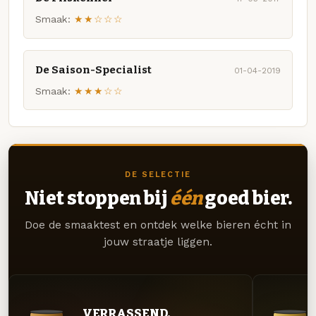
Smaak:
★★☆☆☆
De Saison-Specialist
01-04-2019
Smaak:
★★★☆☆
DE SELECTIE
Niet stoppen bij
één
goed bier.
Doe de smaaktest en ontdek welke bieren écht in
jouw straatje liggen.
VERRASSEND.