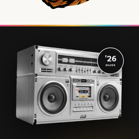
'26
SILVER