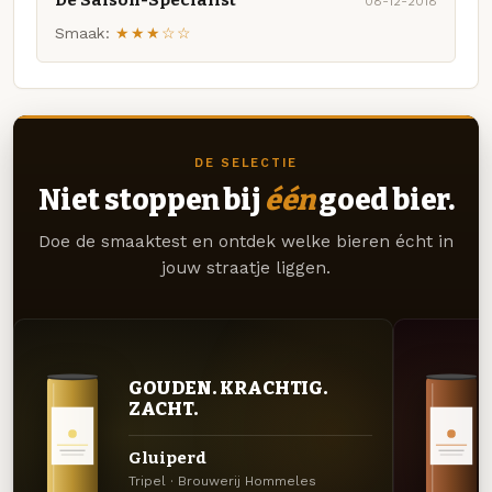
08-12-2018
Smaak:
★★★☆☆
DE SELECTIE
Niet stoppen bij
één
goed bier.
Doe de smaaktest en ontdek welke bieren écht in
jouw straatje liggen.
GOUDEN. KRACHTIG.
ZACHT.
Gluiperd
Tripel · Brouwerij Hommeles