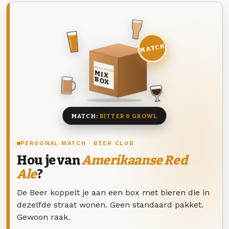
MATCH
DEZE MAAND
MIX
BOX
8 BIEREN
MATCH:
BITTER & GROWL
PERSONAL MATCH · BEER CLUB
Hou je van
Amerikaanse Red
Ale
?
De Beer koppelt je aan een box met bieren die in
dezelfde straat wonen. Geen standaard pakket.
Gewoon raak.