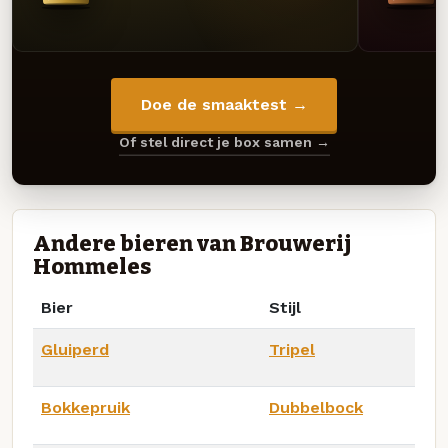
Doe de smaaktest →
Of stel direct je box samen →
Andere bieren van Brouwerij
Hommeles
Bier
Stijl
Gluiperd
Tripel
Bokkepruik
Dubbelbock