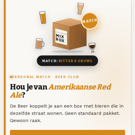
MATCH
DEZE MAAND
MIX
BOX
8 BIEREN
MATCH:
BITTER & GROWL
PERSONAL MATCH · BEER CLUB
Hou je van
Amerikaanse Red
Ale
?
De Beer koppelt je aan een box met bieren die in
dezelfde straat wonen. Geen standaard pakket.
Gewoon raak.