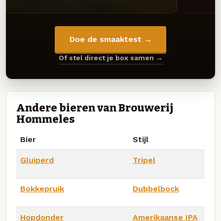
Doe de smaaktest →
Of stel direct je box samen →
Andere bieren van Brouwerij
Hommeles
Bier
Stijl
Gluiperd
Tripel
Bokkepruik
Dubbelbock
Hopdonder
Amerikaanse IPA