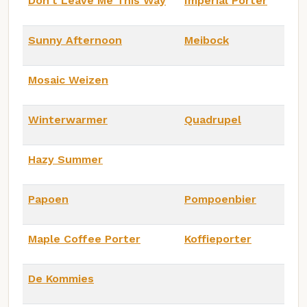
Don't Leave Me This Way
Imperial Porter
Sunny Afternoon
Meibock
Mosaic Weizen
Winterwarmer
Quadrupel
Hazy Summer
Papoen
Pompoenbier
Maple Coffee Porter
Koffieporter
De Kommies