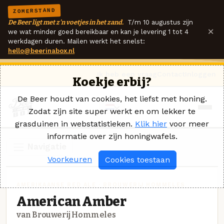
ZOMERSTAND
De Beer ligt met z'n voetjes in het zand.
T/m 10 augustus zijn
×
we wat minder goed bereikbaar en kan je levering 1 tot 4
werkdagen duren. Mailen werkt het snelst:
hello@beerinabox.nl
Ik heb een vraag
Contact
Inloggen
Koekje erbij?
De Beer houdt van cookies, het liefst met honing.
Zodat zijn site super werkt en om lekker te
grasduinen in webstatistieken.
Klik hier
voor meer
informatie over zijn honingwafels.
Navigatie
Voorkeuren
Cookies toestaan
AMERIKAANSE RED ALE · BROUWERIJ HOMMELES
American Amber
van Brouwerij Hommeles