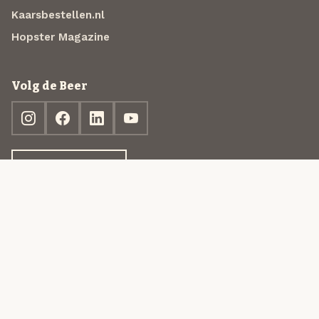
Kaarsbestellen.nl
Hopster Magazine
Volg de Beer
Ontdek jouw box
© 2013-2026 Beer in a Box BV