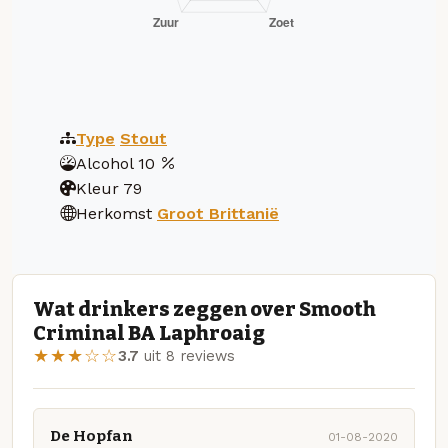
Type
Stout
Alcohol
10
Kleur
79
Herkomst
Groot Brittanië
Wat drinkers zeggen over Smooth
Criminal BA Laphroaig
★★★☆☆
3.7
uit 8 reviews
De Hopfan
01-08-2020