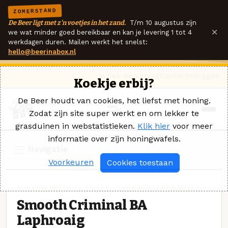
ZOMERSTAND
De Beer ligt met z'n voetjes in het zand.
T/m 10 augustus zijn
×
we wat minder goed bereikbaar en kan je levering 1 tot 4
werkdagen duren. Mailen werkt het snelst:
hello@beerinabox.nl
Ik heb een vraag
Contact
Inloggen
Koekje erbij?
De Beer houdt van cookies, het liefst met honing.
Zodat zijn site super werkt en om lekker te
grasduinen in webstatistieken.
Klik hier
voor meer
informatie over zijn honingwafels.
Navigatie
Voorkeuren
Cookies toestaan
RUSSIAN IMPERIAL STOUT · BROUWERIJ HOMMELES
Smooth Criminal BA
Laphroaig