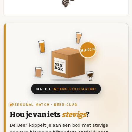
MATCH
DEZE MAAND
MIX
BOX
8 BIEREN
MATCH:
INTENS & UITDAGEND
PERSONAL MATCH · BEER CLUB
Hou je van iets
stevigs
?
De Beer koppelt je aan een box met stevige