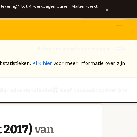
levering 1 tot 4 werkdagen duren. Mailen werkt
×
Ik heb een vraag
Contact
Inloggen
bstatistieken.
Klik hier
voor meer informatie over zijn
Bier adventskalender
Geef cadeau
Shop
Over Ons
 2017)
van