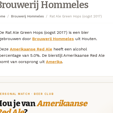
Brouwerij Hommeles
ome
Brouwerij Hommeles
Rat Ale Green Hops (oogst 2017)
De Rat Ale Green Hops (oogst 2017) is een bier
gebrouwen door
Brouwerij Hommeles
uit Houten.
Deze
Amerikaanse Red Ale
heeft een alcohol
percentage van 5.0%. De bierstijl Amerikaanse Red Ale
komt van oorsprong uit
Amerika
.
ERSONAL MATCH · BEER CLUB
Hou je van
Amerikaanse
ed Ale
?