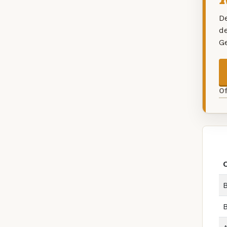
De
d
G
O
B