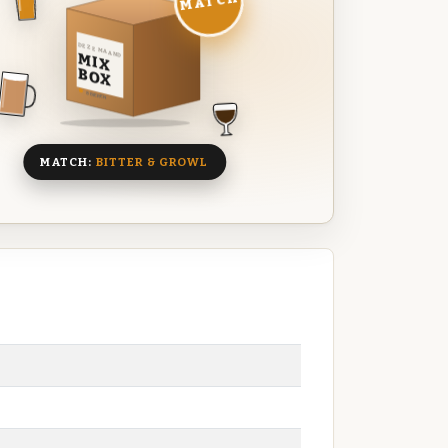
MATCH
DEZE MAAND
MIX
BOX
8 BIEREN
MATCH:
BITTER & GROWL