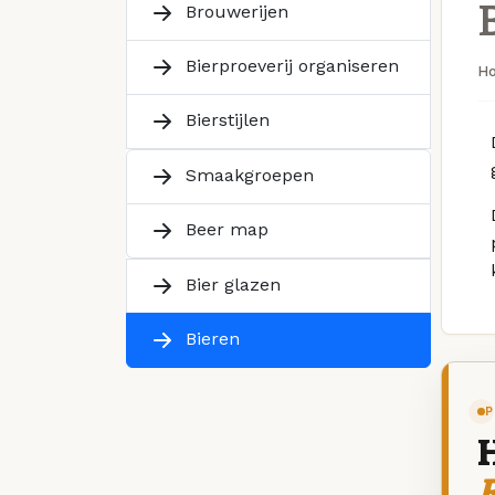
Brouwerijen
Bierproeverij organiseren
H
Bierstijlen
Smaakgroepen
Beer map
Bier glazen
Bieren
P
R