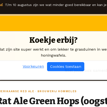
d.
T/m 10 augustus zijn we wat minder goed bereikbaar en kan je 
Koekje erbij?
dat zijn site super werkt en om lekker te grasduinen in we
honingwafels.
Voorkeuren
Cookies toestaan
Stel jouw box samen
MERIKAANSE RED ALE · BROUWERIJ HOMMELES
Rat Ale Green Hops (oogst