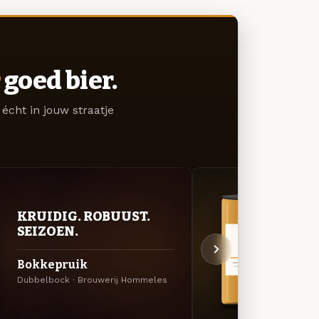
goed bier.
écht in jouw straatje
BITT
KRUIDIG. ROBUUST.
EXP
SEIZOEN.
Hop
Bokkepruik
Amerik
Dubbelbock · Brouwerij Hommeles
Homme