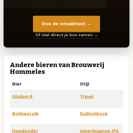
Doe de smaaktest →
Of stel direct je box samen →
Andere bieren van Brouwerij
Hommeles
Bier
Stijl
Gluiperd
Tripel
Bokkepruik
Dubbelbock
Hopdonder
Amerikaanse IPA