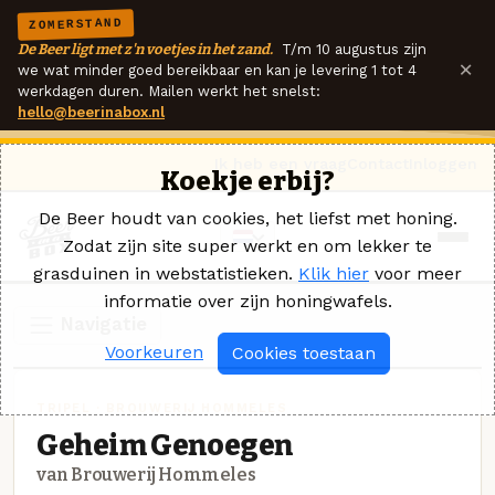
ZOMERSTAND
De Beer ligt met z'n voetjes in het zand.
T/m 10 augustus zijn
×
we wat minder goed bereikbaar en kan je levering 1 tot 4
werkdagen duren. Mailen werkt het snelst:
hello@beerinabox.nl
Ik heb een vraag
Contact
Inloggen
Koekje erbij?
De Beer houdt van cookies, het liefst met honing.
Zodat zijn site super werkt en om lekker te
grasduinen in webstatistieken.
Klik hier
voor meer
informatie over zijn honingwafels.
Navigatie
Voorkeuren
Cookies toestaan
TRIPEL · BROUWERIJ HOMMELES
Geheim Genoegen
van Brouwerij Hommeles