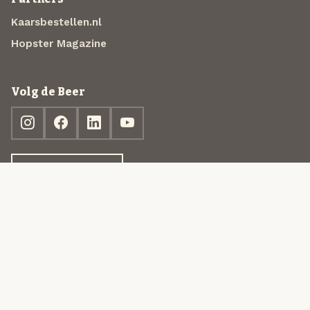
Kaarsbestellen.nl
Hopster Magazine
Volg de Beer
Ontdek jouw box
© 2013-2026 Beer in a Box BV