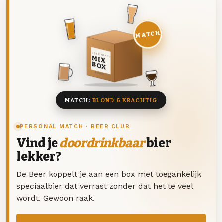
MATCH
DEZE MAAND
MIX
BOX
8 BIEREN
MATCH:
BLOND & KRACHTIG
PERSONAL MATCH · BEER CLUB
Vind je
doordrinkbaar
bier
lekker?
De Beer koppelt je aan een box met toegankelijk
speciaalbier dat verrast zonder dat het te veel
wordt. Gewoon raak.