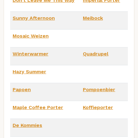
Don't Leave Me This Way
Imperial Porter
Sunny Afternoon
Meibock
Mosaic Weizen
Winterwarmer
Quadrupel
Hazy Summer
Papoen
Pompoenbier
Maple Coffee Porter
Koffieporter
De Kommies