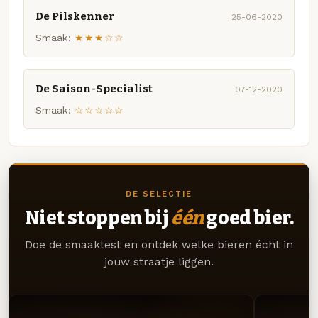
De Pilskenner
25-06-2020
Smaak:
★★★☆☆
De Saison-Specialist
07-12-2020
Smaak:
☆☆☆☆☆
DE SELECTIE
Niet stoppen bij
één
goed bier.
Doe de smaaktest en ontdek welke bieren écht in
jouw straatje liggen.