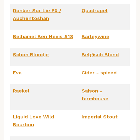
Donker Sur Lie PX /
Quadrupel
Auchentoshan
Belhamel Ben Nevis #18
Barleywine
Schon Blondje
Belgisch Blond
Eva
Cider - spiced
Raekel
Saison -
farmhouse
Liquid Love Wild
Imperial Stout
Bourbon