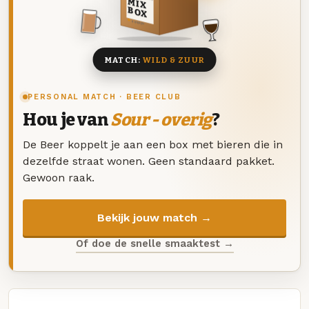
MIX
BOX
8 BIEREN
MATCH:
WILD & ZUUR
PERSONAL MATCH · BEER CLUB
Hou je van
Sour - overig
?
De Beer koppelt je aan een box met bieren die in
dezelfde straat wonen. Geen standaard pakket.
Gewoon raak.
Bekijk jouw match →
Of doe de snelle smaaktest →