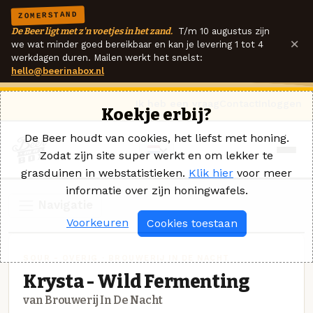
ZOMERSTAND
De Beer ligt met z'n voetjes in het zand.
T/m 10 augustus zijn
×
we wat minder goed bereikbaar en kan je levering 1 tot 4
werkdagen duren. Mailen werkt het snelst:
hello@beerinabox.nl
Ik heb een vraag
Contact
Inloggen
Koekje erbij?
De Beer houdt van cookies, het liefst met honing.
Zodat zijn site super werkt en om lekker te
grasduinen in webstatistieken.
Klik hier
voor meer
informatie over zijn honingwafels.
Navigatie
Voorkeuren
Cookies toestaan
SOUR - OVERIG · BROUWERIJ IN DE NACHT
Krysta - Wild Fermenting
van Brouwerij In De Nacht