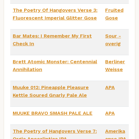
The Poetry Of Hangovers Verse 3:
Fruited
Fluorescent Imperial Glitter Gose
Gose
Bar Mates: I Remember My First
Sour -
Check In
overig
Brett Atomic Monster: Centennial
Berliner
Annihilation
Weisse
Muuke 012: Pineapple Pleasure
APA
Kettle Soured Gnarly Pale Ale
MUUKE BRAVO SMASH PALE ALE
APA
The Poetry of Hangovers Verse 7:
Amerika
Orgia Apocaliptica IPA
anse IPA