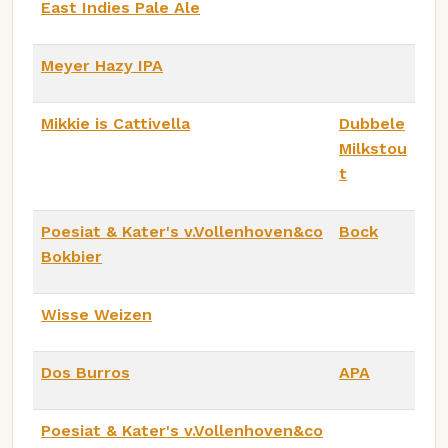
East Indies Pale Ale
Meyer Hazy IPA
Mikkie is Cattivella
Dubbele
Milkstou
t
Poesiat & Kater's v.Vollenhoven&co
Bock
Bokbier
Wisse Weizen
Dos Burros
APA
Poesiat & Kater's v.Vollenhoven&co