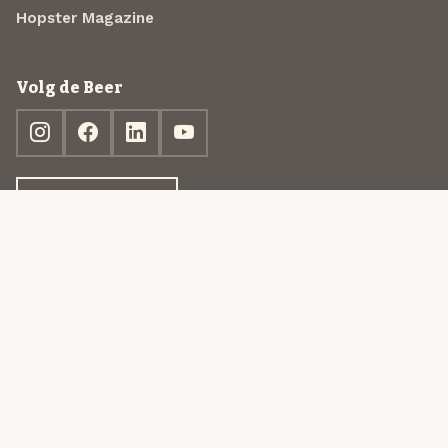
Hopster Magazine
Volg de Beer
Ontdek jouw box
© 2013-2026 Beer in a Box BV