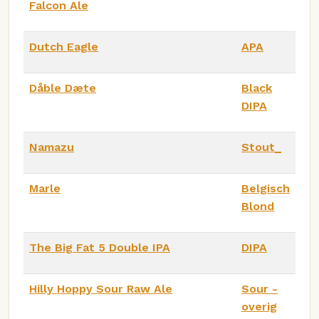
Falcon Ale
Dutch Eagle
APA
Dåble Dæte
Black
DIPA
Namazu
Stout_
Marle
Belgisch
Blond
The Big Fat 5 Double IPA
DIPA
Hilly Hoppy Sour Raw Ale
Sour -
overig