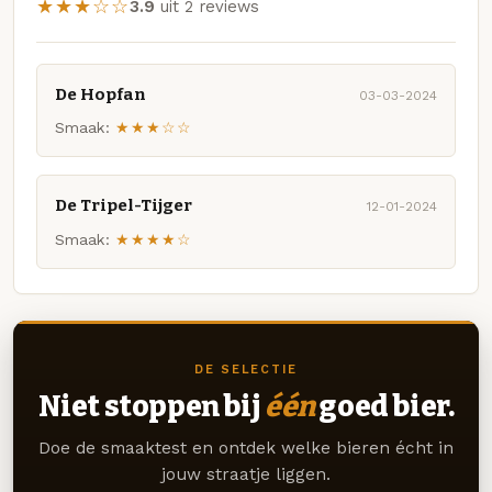
★★★☆☆
3.9
uit 2 reviews
De Hopfan
03-03-2024
Smaak:
★★★☆☆
De Tripel-Tijger
12-01-2024
Smaak:
★★★★☆
DE SELECTIE
Niet stoppen bij
één
goed bier.
Doe de smaaktest en ontdek welke bieren écht in
jouw straatje liggen.