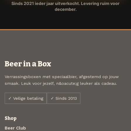
Sinds 2021 ieder jaar uitverkocht. Levering ruim voor
december.
Beer in a Box
Verrassingsboxen met speciaalbier, afgestemd op jouw
smaak. Leuk voor jezelf, n&oacute;g leuker als cadeau.
✓ Veilige betaling
✓ Sinds 2013
Shop
Beer Club