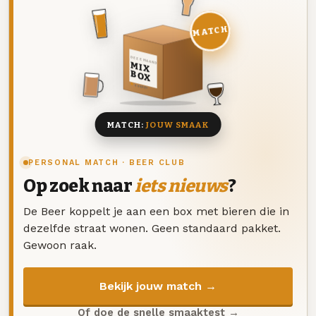
MATCH
DEZE MAAND
MIX
BOX
8 BIEREN
MATCH:
JOUW SMAAK
PERSONAL MATCH · BEER CLUB
Op zoek naar
iets nieuws
?
De Beer koppelt je aan een box met bieren die in
dezelfde straat wonen. Geen standaard pakket.
Gewoon raak.
Bekijk jouw match →
Of doe de snelle smaaktest →