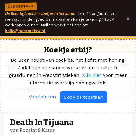
ZOMERSTAND
De Beer ligt met z'n voetjes in het zand.
T/m 10 augustus zijn
×
we wat minder goed bereikbaar en kan je levering 1 tot 4
werkdagen duren. Mailen werkt het snelst:
hello@beerinabox.nl
Ik heb een vraag
Contact
Inloggen
Koekje erbij?
De Beer houdt van cookies, het liefst met honing.
Zodat zijn site super werkt en om lekker te
grasduinen in webstatistieken.
Klik hier
voor meer
informatie over zijn honingwafels.
Navigatie
Voorkeuren
Cookies toestaan
SPECIAALBIER · POESIAT & KATER
Death In Tijuana
van Poesiat & Kater