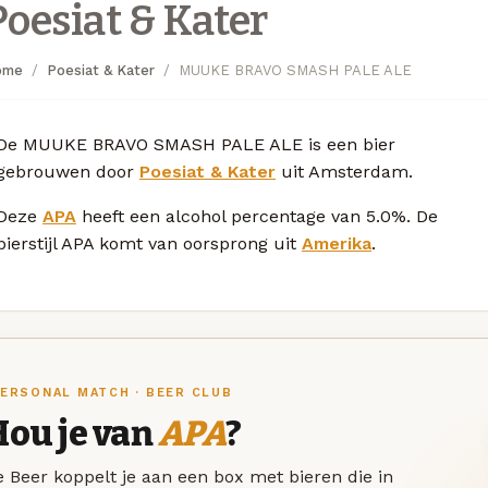
Poesiat & Kater
ome
Poesiat & Kater
MUUKE BRAVO SMASH PALE ALE
De MUUKE BRAVO SMASH PALE ALE is een bier
gebrouwen door
Poesiat & Kater
uit Amsterdam.
Deze
APA
heeft een alcohol percentage van 5.0%. De
bierstijl APA komt van oorsprong uit
Amerika
.
ERSONAL MATCH · BEER CLUB
Hou je van
APA
?
 Beer koppelt je aan een box met bieren die in