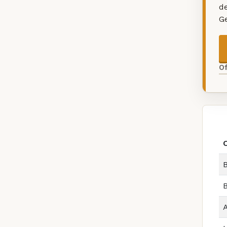
d
G
O
B