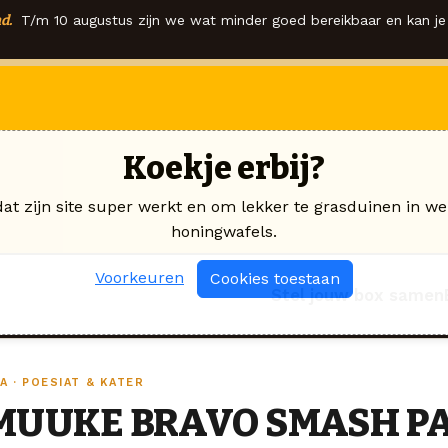
d.
T/m 10 augustus zijn we wat minder goed bereikbaar en kan je 
Koekje erbij?
dat zijn site super werkt en om lekker te grasduinen in we
honingwafels.
Voorkeuren
Cookies toestaan
Stel jouw box samen
A · POESIAT & KATER
MUUKE BRAVO SMASH PA