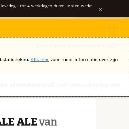
levering 1 tot 4 werkdagen duren. Mailen werkt
×
Ik heb een vraag
Contact
Inloggen
bstatistieken.
Klik hier
voor meer informatie over zijn
Bier adventskalender
Geef cadeau
Shop
Over Ons
LE ALE
van