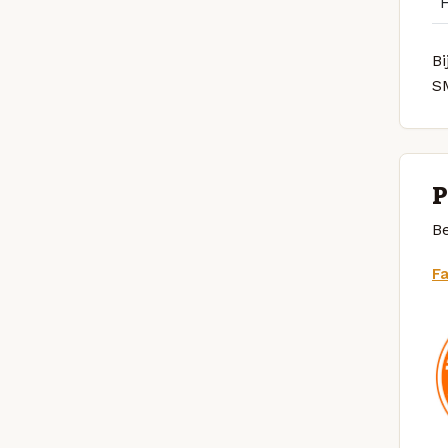
B
S
P
Be
F