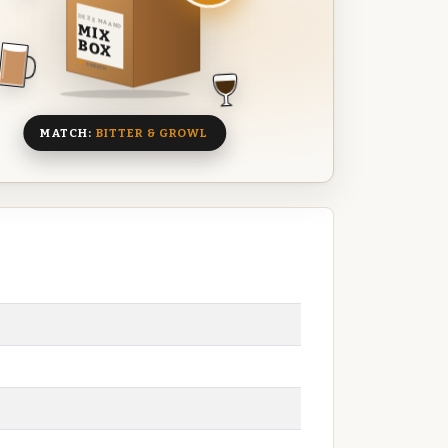
DEZE MAAND
MIX
BOX
8 BIEREN
MATCH:
BITTER & GROWL