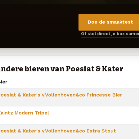
Doe de smaaktest 
Of stel direct je box sam
ndere bieren van Poesiat & Kater
ier
Poesiat & Kater's v.Vollenhoven&co Princesse Bier
Kaintz Modern Tripel
Poesiat & Kater's v.Vollenhoven&co Extra Stout