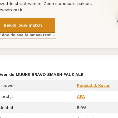
ezelfde straat wonen. Geen standaard pakket.
ewoon raak.
Bekijk jouw match →
f doe de snelle smaaktest →
Over de MUUKE BRAVO SMASH PALE ALE
Brouwer
Poesiat & Kater
ierstijl
APA
Alcohol
5.0%