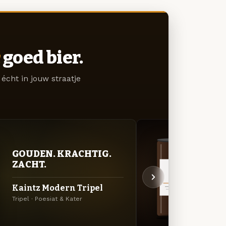
goed bier.
écht in jouw straatje
DON
GOUDEN. KRACHTIG.
DEC
ZACHT.
Poesi
Kaintz Modern Tripel
v.Vo
Tripel · Poesiat & Kater
Export