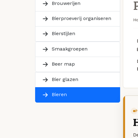
Brouwerijen
Bierproeverij organiseren
H
Bierstijlen
Smaakgroepen
Beer map
Bier glazen
Bieren
P
De