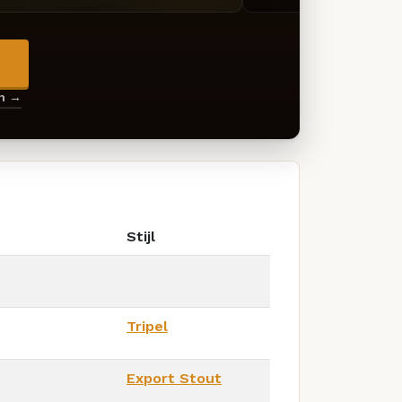
→
en →
Stijl
Tripel
Export Stout