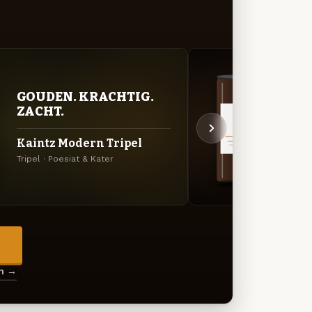
DON
GOUDEN. KRACHTIG.
DEC
ZACHT.
Poesi
Kaintz Modern Tripel
v.Vo
Tripel · Poesiat & Kater
Export
→
en →