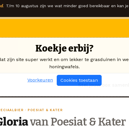
d.
T/m 10 augustus zijn we wat minder goed bereikbaar en kan je 
Koekje erbij?
dat zijn site super werkt en om lekker te grasduinen in we
honingwafels.
Voorkeuren
Cookies toestaan
Stel jouw box samen
ECIAALBIER · POESIAT & KATER
Gloria
van Poesiat & Kater