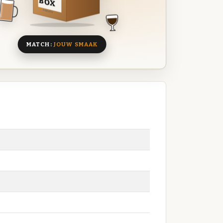
BOX
8 BIEREN
MATCH:
JOUW SMAAK