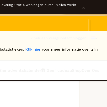
levering 1 tot 4 werkdagen duren. Mailen werkt
×
Ik heb een vraag
Contact
Inloggen
bstatistieken.
Klik hier
voor meer informatie over zijn
Bier adventskalender
Geef cadeau
Shop
Over Ons