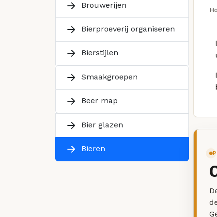
Brouwerijen
H
Bierproeverij organiseren
Bierstijlen
Smaakgroepen
Beer map
Bier glazen
Bieren
P
De
d
G