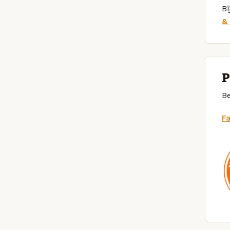
Bi
&
P
Be
F