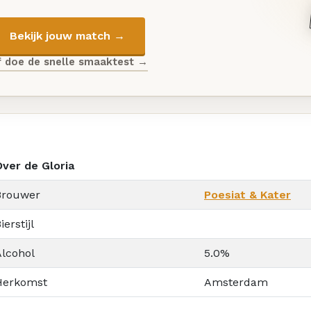
Bekijk jouw match →
f doe de snelle smaaktest →
Over de Gloria
Brouwer
Poesiat & Kater
ierstijl
Alcohol
5.0%
Herkomst
Amsterdam