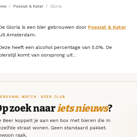
ome
Poesiat & Kater
Gloria
De Gloria is een bier gebrouwen door
Poesiat & Kater
uit Amsterdam.
Deze
heeft een alcohol percentage van 5.0%. De
bierstijl komt van oorsprong uit
.
ERSONAL MATCH · BEER CLUB
Op zoek naar
iets nieuws
?
 Beer koppelt je aan een box met bieren die in
ezelfde straat wonen. Geen standaard pakket.
ewoon raak.