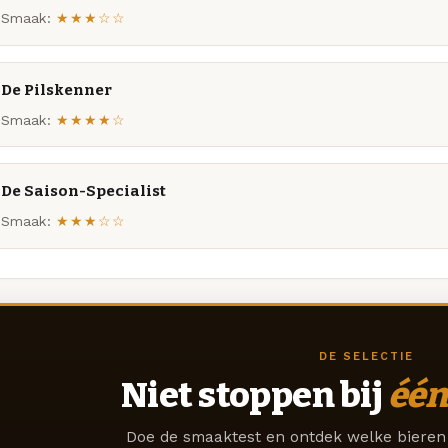
Smaak:
★★★☆☆
De Pilskenner
Smaak:
★★★★☆
De Saison-Specialist
Smaak:
★★★☆☆
DE SELECTIE
Niet stoppen bij
één
Doe de smaaktest en ontdek welke bieren 