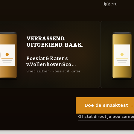
liggen.
VERRASSEND.
UITGEKIEND. RAAK.
Poesiat & Kater's
v.Vollenhoven&co ...
Speciaalbier · Poesiat & Kater
Doe de smaaktest 
Of stel direct je box sam