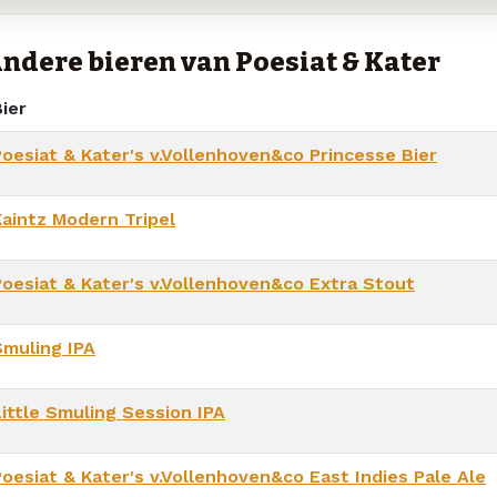
ndere bieren van Poesiat & Kater
ier
Poesiat & Kater's v.Vollenhoven&co Princesse Bier
Kaintz Modern Tripel
Poesiat & Kater's v.Vollenhoven&co Extra Stout
Smuling IPA
Little Smuling Session IPA
Poesiat & Kater's v.Vollenhoven&co East Indies Pale Ale