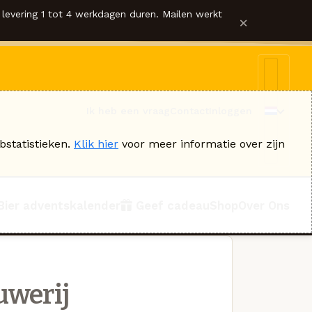
levering 1 tot 4 werkdagen duren. Mailen werkt
×
Ik heb een vraag
Contact
Inloggen
bstatistieken.
Klik hier
voor meer informatie over zijn
Bier adventskalender
Geef cadeau
Shop
Over Ons
uwerij