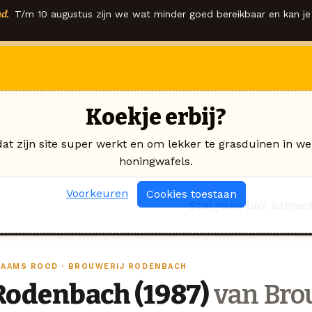
d.
T/m 10 augustus zijn we wat minder goed bereikbaar en kan je 
Koekje erbij?
dat zijn site super werkt en om lekker te grasduinen in we
honingwafels.
Voorkeuren
Cookies toestaan
Stel jouw box samen
LAAMS ROOD · BROUWERIJ RODENBACH
Rodenbach (1987)
van Bro