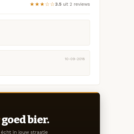
★★★☆☆
3.5
uit 2 reviews
10-09-2018
goed bier.
écht in jouw straatje