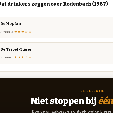
at drinkers zeggen over Rodenbach (1987)
De Hopfan
Smaak:
★★★☆☆
De Tripel-Tijger
Smaak:
★★★☆☆
DE SELECTIE
Niet stoppen bij
één
Doe de smaaktest en ontdek welke bieren 