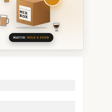
DEZE MAAND
MIX
BOX
8 BIEREN
MATCH:
WILD & ZUUR