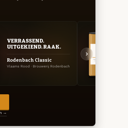
VERRASSEND.
VER
UITGEKIEND. RAAK.
UIT
Rodenbach Classic
Alex
Vlaams Rood · Brouwerij Rodenbach
Vlaams
→
en →