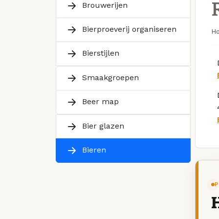
Brouwerijen
Bierproeverij organiseren
H
Bierstijlen
Smaakgroepen
Beer map
Bier glazen
Bieren
P