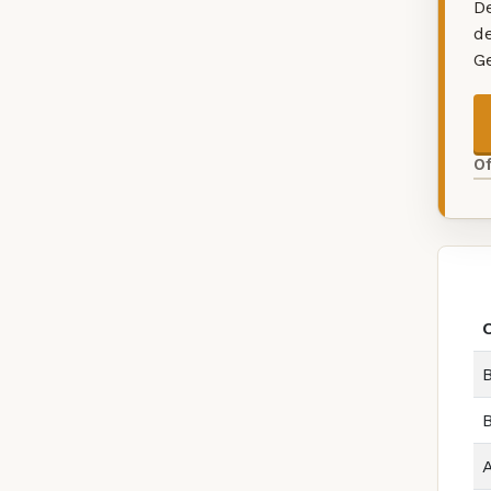
De
d
G
O
B