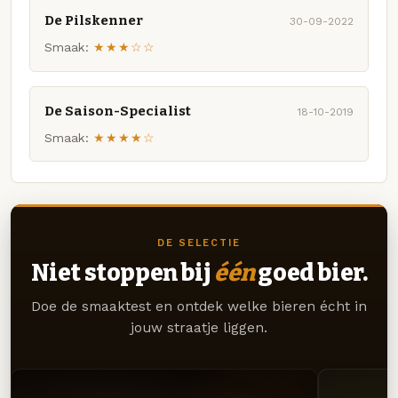
De Pilskenner
30-09-2022
Smaak:
★★★☆☆
De Saison-Specialist
18-10-2019
Smaak:
★★★★☆
DE SELECTIE
Niet stoppen bij
één
goed bier.
Doe de smaaktest en ontdek welke bieren écht in
jouw straatje liggen.