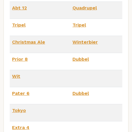
Abt 12
Quadrupel
Tripel
Tripel
Christmas Ale
Winterbier
Prior 8
Dubbel
Wit
Pater 6
Dubbel
Tokyo
Extra 4