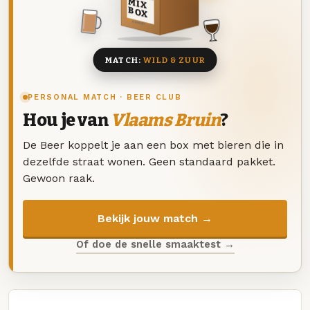
MIX
BOX
8 BIEREN
MATCH:
WILD & ZUUR
PERSONAL MATCH · BEER CLUB
Hou je van
Vlaams Bruin
?
De Beer koppelt je aan een box met bieren die in
dezelfde straat wonen. Geen standaard pakket.
Gewoon raak.
Bekijk jouw match →
Of doe de snelle smaaktest →