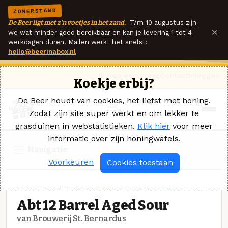
ZOMERSTAND
De Beer ligt met z'n voetjes in het zand.
T/m 10 augustus zijn
×
we wat minder goed bereikbaar en kan je levering 1 tot 4
werkdagen duren. Mailen werkt het snelst:
hello@beerinabox.nl
Ik heb een vraag
Contact
Inloggen
Koekje erbij?
De Beer houdt van cookies, het liefst met honing.
Zodat zijn site super werkt en om lekker te
grasduinen in webstatistieken.
Klik hier
voor meer
informatie over zijn honingwafels.
Navigatie
Voorkeuren
Cookies toestaan
VLAAMS BRUIN · BROUWERIJ ST. BERNARDUS
Abt 12 Barrel Aged Sour
van Brouwerij St. Bernardus