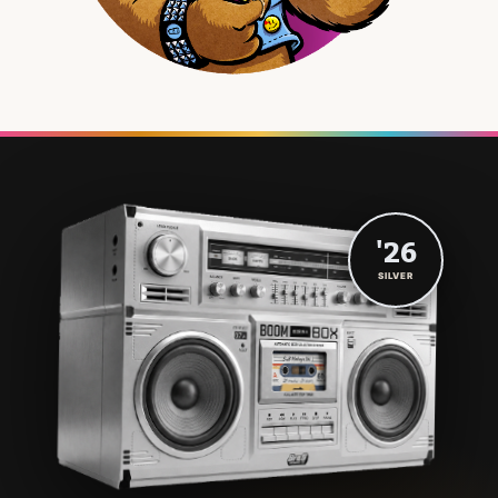
'26
SILVER