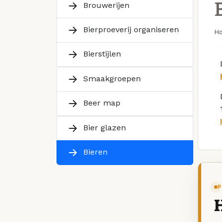
Brouwerijen
Bierproeverij organiseren
H
Bierstijlen
Smaakgroepen
Beer map
Bier glazen
Bieren
P