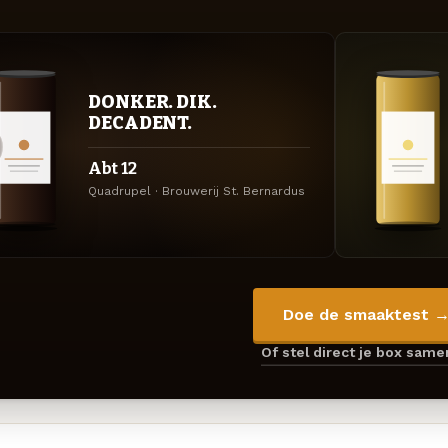
DONKER. DIK.
DECADENT.
Abt 12
Quadrupel · Brouwerij St. Bernardus
Doe de smaaktest 
Of stel direct je box sam