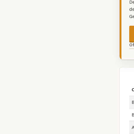
De
d
G
O
B