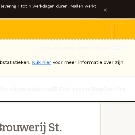
levering 1 tot 4 werkdagen duren. Mailen werkt
×
Ik heb een vraag
Contact
Inloggen
bstatistieken.
Klik hier
voor meer informatie over zijn
Bier adventskalender
Geef cadeau
Shop
Over Ons
rouwerij St.