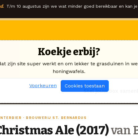
d.
T/m 10 augustus zijn we wat minder goed bereikbaar en kan je 
Koekje erbij?
dat zijn site super werkt en om lekker te grasduinen in we
honingwafels.
Voorkeuren
Cookies toestaan
Stel jouw box samen
INTERBIER · BROUWERIJ ST. BERNARDUS
Christmas Ale (2017)
van B