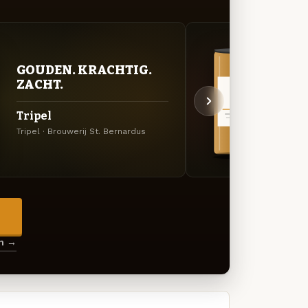
GOUDEN. KRACHTIG.
VER
ZACHT.
UIT
Tripel
Chri
Tripel · Brouwerij St. Bernardus
Winter
→
en →