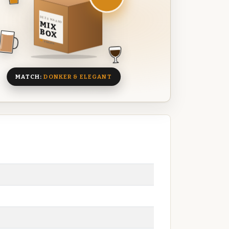
DEZE MAAND
MIX
BOX
8 BIEREN
MATCH:
DONKER & ELEGANT