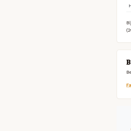
Bi
(
B
Be
F