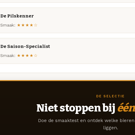
De Pilskenner
Smaak:
★★★★☆
De Saison-Specialist
Smaak:
★★★★☆
DE SELECTIE
Niet stoppen bij
één
Doe de smaaktest en ontdek welke bieren 
liggen.