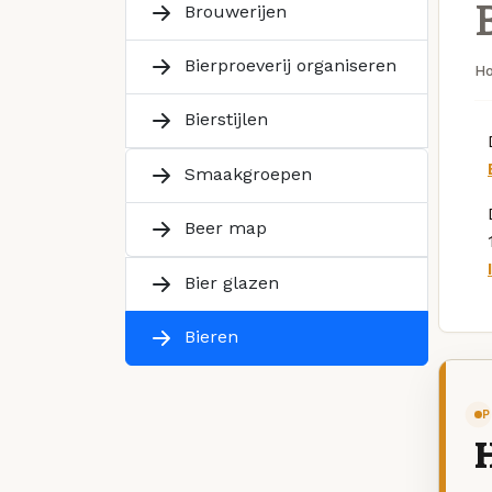
Brouwerijen
Bierproeverij organiseren
H
Bierstijlen
Smaakgroepen
Beer map
Bier glazen
Bieren
P