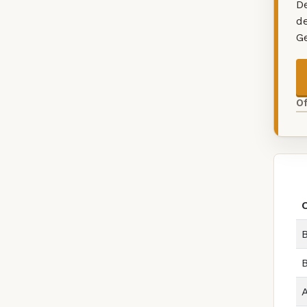
De
d
G
O
B