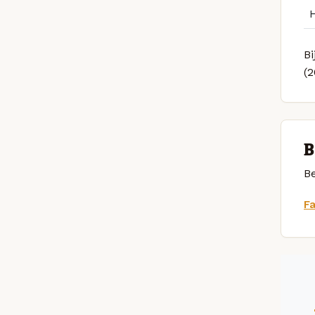
Bi
(
B
Be
F