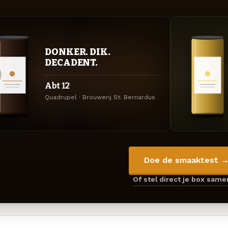
DONKER. DIK.
DECADENT.
Abt 12
Quadrupel · Brouwerij St. Bernardus
Doe de smaaktest 
Of stel direct je box sam