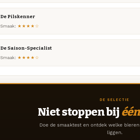
De Pilskenner
Smaak:
★★★★☆
De Saison-Specialist
Smaak:
★★★★☆
DE SELECTIE
Niet stoppen bij
één
Doe de smaaktest en ontdek welke bieren 
liggen.