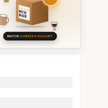
DEZE MAAND
MIX
BOX
8 BIEREN
MATCH:
DONKER & ELEGANT