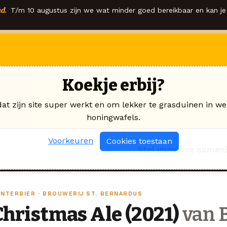
d.
T/m 10 augustus zijn we wat minder goed bereikbaar en kan je 
Koekje erbij?
dat zijn site super werkt en om lekker te grasduinen in we
honingwafels.
Voorkeuren
Cookies toestaan
Stel jouw box samen
INTERBIER · BROUWERIJ ST. BERNARDUS
Christmas Ale (2021)
van B