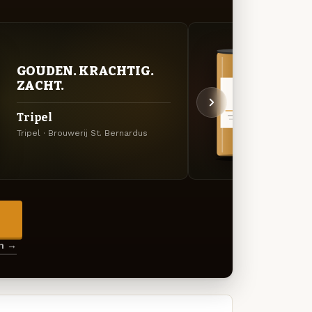
GOUDEN. KRACHTIG.
VER
ZACHT.
UIT
Tripel
Chri
Tripel · Brouwerij St. Bernardus
Winter
→
en →