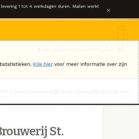
levering 1 tot 4 werkdagen duren. Mailen werkt
×
Ik heb een vraag
Contact
Inloggen
bstatistieken.
Klik hier
voor meer informatie over zijn
Bier adventskalender
Geef cadeau
Shop
Over Ons
rouwerij St.