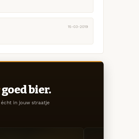
15-03-2019
goed bier.
écht in jouw straatje