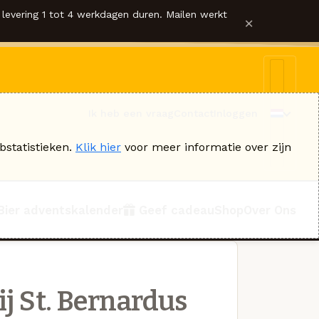
levering 1 tot 4 werkdagen duren. Mailen werkt
×
Ik heb een vraag
Contact
Inloggen
bstatistieken.
Klik hier
voor meer informatie over zijn
Bier adventskalender
Geef cadeau
Shop
Over Ons
j St. Bernardus