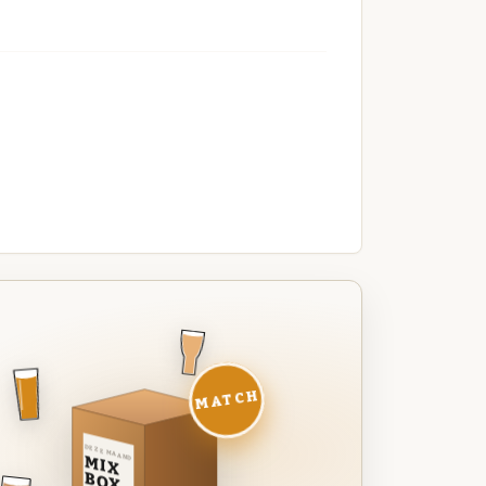
MATCH
DEZE MAAND
MIX
BOX