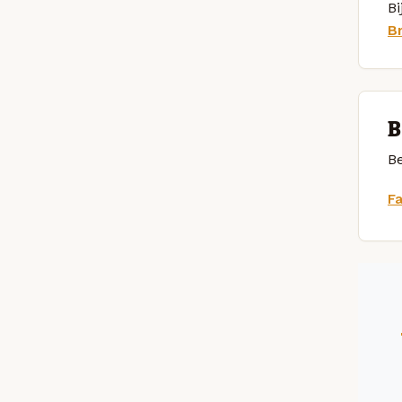
Bi
B
B
Be
F