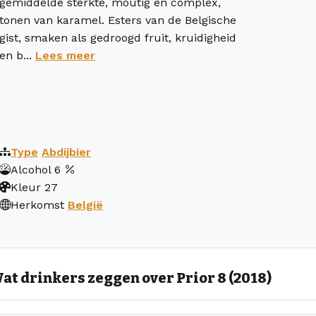
gemiddelde sterkte, moutig en complex,
tonen van karamel. Esters van de Belgische
gist, smaken als gedroogd fruit, kruidigheid
en b...
Lees meer
Type
Abdijbier
Alcohol
6
Kleur
27
Herkomst
België
at drinkers zeggen over Prior 8 (2018)