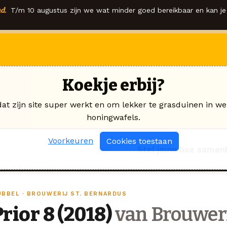
d.
T/m 10 augustus zijn we wat minder goed bereikbaar en kan je 
Koekje erbij?
dat zijn site super werkt en om lekker te grasduinen in we
honingwafels.
Voorkeuren
Cookies toestaan
Stel jouw box samen
UBBEL · BROUWERIJ ST. BERNARDUS
Prior 8 (2018)
van Brouweri