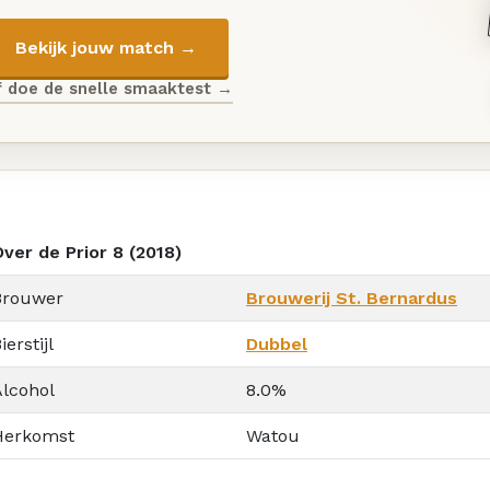
Bekijk jouw match →
f doe de snelle smaaktest →
ver de Prior 8 (2018)
Brouwer
Brouwerij St. Bernardus
ierstijl
Dubbel
Alcohol
8.0%
Herkomst
Watou