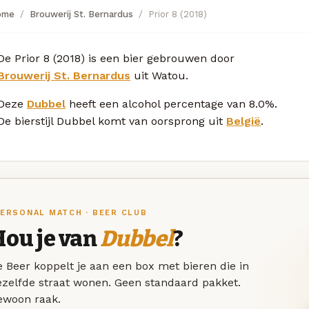
ome
Brouwerij St. Bernardus
Prior 8 (2018)
De Prior 8 (2018) is een bier gebrouwen door
Brouwerij St. Bernardus
uit Watou.
Deze
Dubbel
heeft een alcohol percentage van 8.0%.
De bierstijl Dubbel komt van oorsprong uit
België
.
ERSONAL MATCH · BEER CLUB
Hou je van
Dubbel
?
 Beer koppelt je aan een box met bieren die in
ezelfde straat wonen. Geen standaard pakket.
ewoon raak.