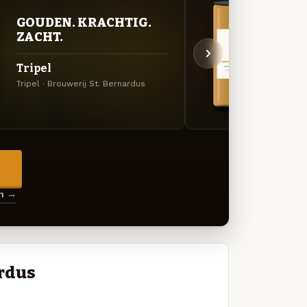
GOUDEN. KRACHTIG.
VER
ZACHT.
UIT
Tripel
Chri
Tripel · Brouwerij St. Bernardus
Winter
→
en →
ardus