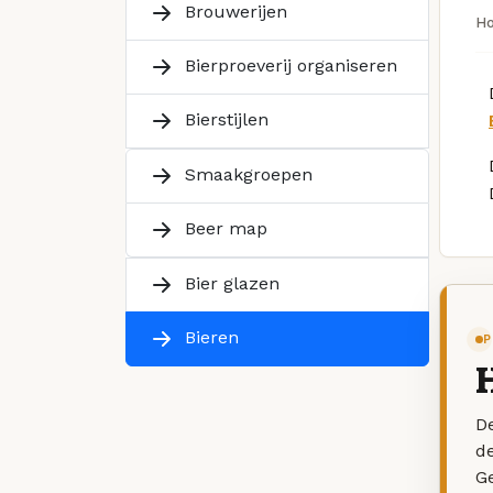
Brouwerijen
H
Bierproeverij organiseren
Bierstijlen
Smaakgroepen
Beer map
Bier glazen
Bieren
P
De
d
G