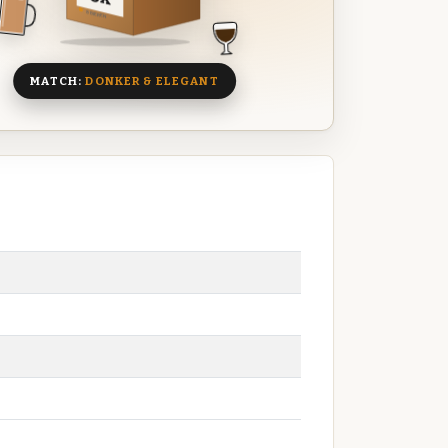
8 BIEREN
MATCH:
DONKER & ELEGANT