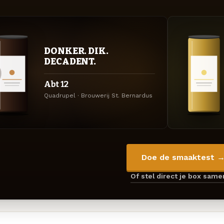
DONKER. DIK.
DECADENT.
Abt 12
Quadrupel · Brouwerij St. Bernardus
Doe de smaaktest 
Of stel direct je box sam