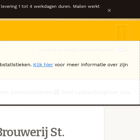
levering 1 tot 4 werkdagen duren. Mailen werkt
×
Ik heb een vraag
Contact
Inloggen
bstatistieken.
Klik hier
voor meer informatie over zijn
Bier adventskalender
Geef cadeau
Shop
Over Ons
rouwerij St.