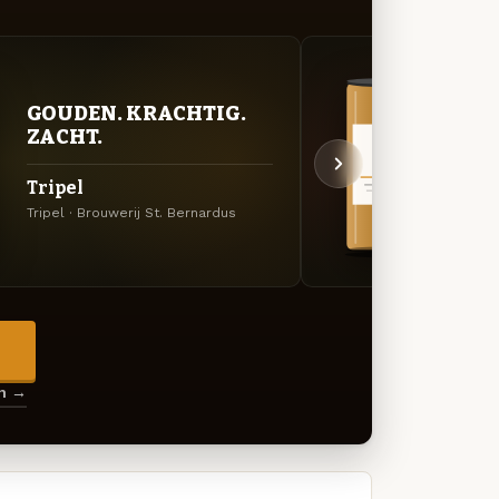
GOUDEN. KRACHTIG.
VER
ZACHT.
UIT
Tripel
Chri
Tripel · Brouwerij St. Bernardus
Winter
→
en →