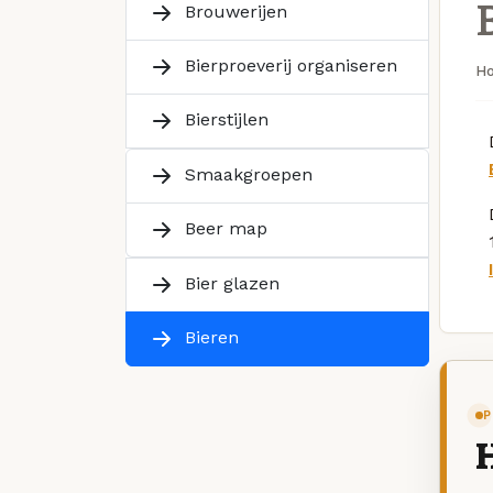
Brouwerijen
Bierproeverij organiseren
H
Bierstijlen
Smaakgroepen
Beer map
Bier glazen
Bieren
P