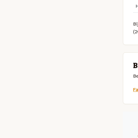
Bi
(
B
Be
F