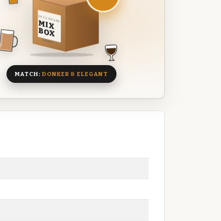
DEZE MAAND
MIX
BOX
8 BIEREN
MATCH:
DONKER & ELEGANT