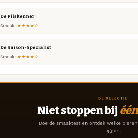
De Pilskenner
Smaak:
★★★★☆
De Saison-Specialist
Smaak:
★★★★☆
DE SELECTIE
Niet stoppen bij
één
Doe de smaaktest en ontdek welke bieren 
liggen.