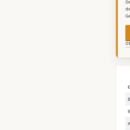
De
d
G
O
B