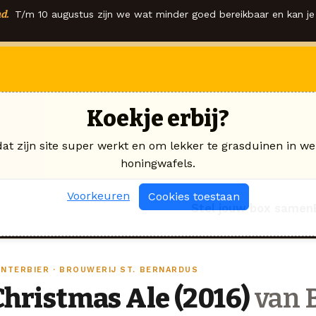
d.
T/m 10 augustus zijn we wat minder goed bereikbaar en kan je 
Koekje erbij?
dat zijn site super werkt en om lekker te grasduinen in we
honingwafels.
Voorkeuren
Cookies toestaan
Stel jouw box samen
INTERBIER · BROUWERIJ ST. BERNARDUS
Christmas Ale (2016)
van B