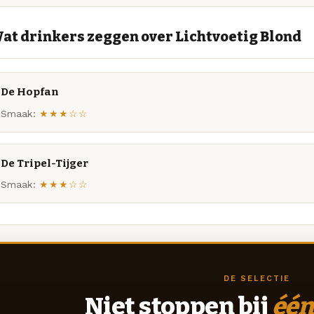
at drinkers zeggen over Lichtvoetig Blond
De Hopfan
Smaak:
★★★☆☆
De Tripel-Tijger
Smaak:
★★★☆☆
DE SELECTIE
Niet stoppen bij
één