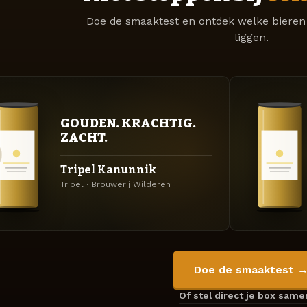
Doe de smaaktest en ontdek welke bieren 
liggen.
GOUDEN. KRACHTIG.
ZACHT.
Tripel Kanunnik
Tripel · Brouwerij Wilderen
Doe de smaaktest 
Of stel direct je box sam