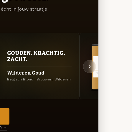
écht in jouw straatje
VER
GOUDEN. KRACHTIG.
UIT
ZACHT.
Cuvé
Wilderen Goud
Donker
Belgisch Blond · Brouwerij Wilderen
Wilde
→
en →