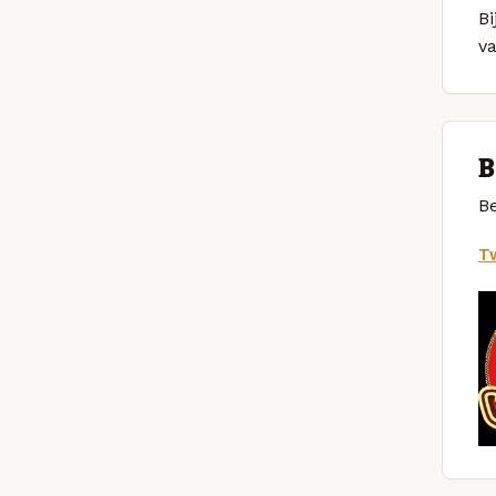
Bi
v
B
Be
Tw