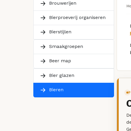
Brouwerijen
H
Bierproeverij organiseren
Bierstijlen
Smaakgroepen
Beer map
Bier glazen
Bieren
P
De
d
G