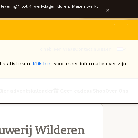
levering 1 tot 4 werkdagen duren. Mailen werkt
×
Ik heb een vraag
Contact
Inloggen
bstatistieken.
Klik hier
voor meer informatie over zijn
Bier adventskalender
Geef cadeau
Shop
Over Ons
uwerij Wilderen