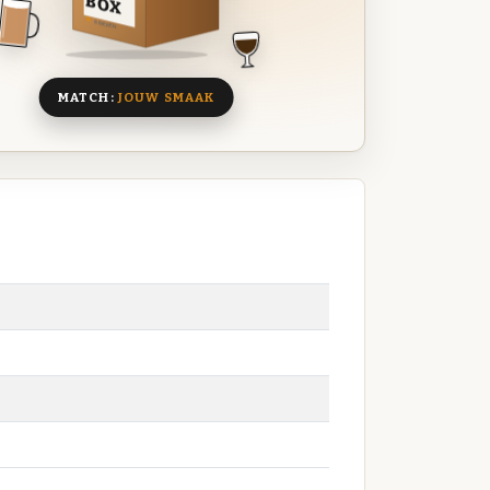
BOX
8 BIEREN
MATCH:
JOUW SMAAK