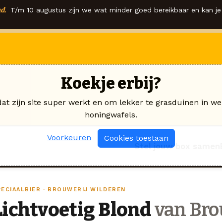
d.
T/m 10 augustus zijn we wat minder goed bereikbaar en kan je 
Koekje erbij?
dat zijn site super werkt en om lekker te grasduinen in we
honingwafels.
Voorkeuren
Cookies toestaan
Stel jouw box samen
PECIAALBIER · BROUWERIJ WILDEREN
Lichtvoetig Blond
van Bro