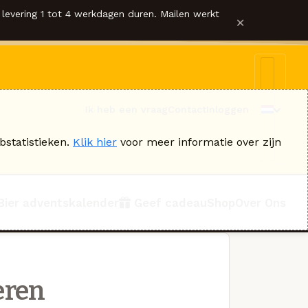
levering 1 tot 4 werkdagen duren. Mailen werkt
×
Ik heb een vraag
Contact
Inloggen
bstatistieken.
Klik hier
voor meer informatie over zijn
Bier adventskalender
Geef cadeau
Shop
Over Ons
eren