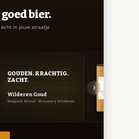
goed bier.
écht in jouw straatje
VER
GOUDEN. KRACHTIG.
UIT
ZACHT.
Cuvé
Wilderen Goud
Donker
Belgisch Blond · Brouwerij Wilderen
Wilde