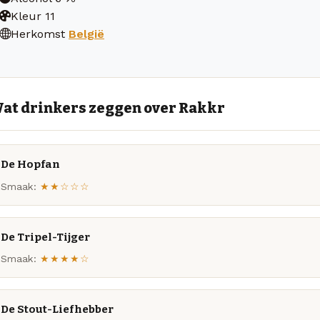
Kleur
11
Herkomst
België
at drinkers zeggen over Rakkr
De Hopfan
Smaak:
★★☆☆☆
De Tripel-Tijger
Smaak:
★★★★☆
De Stout-Liefhebber