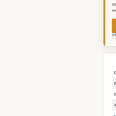
sp
w
O
B