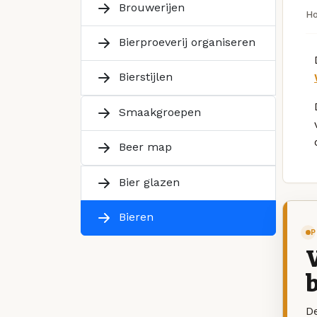
Brouwerijen
H
Bierproeverij organiseren
Bierstijlen
Smaakgroepen
Beer map
Bier glazen
Bieren
P
V
b
De