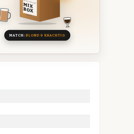
DEZE MAAND
MIX
BOX
8 BIEREN
MATCH:
BLOND & KRACHTIG