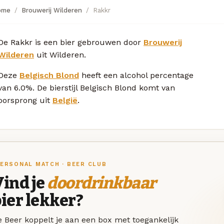
ome
Brouwerij Wilderen
Rakkr
De Rakkr is een bier gebrouwen door
Brouwerij
Wilderen
uit Wilderen.
Deze
Belgisch Blond
heeft een alcohol percentage
van 6.0%. De bierstijl Belgisch Blond komt van
oorsprong uit
België
.
ERSONAL MATCH · BEER CLUB
ind je
doordrinkbaar
ier lekker?
 Beer koppelt je aan een box met toegankelijk