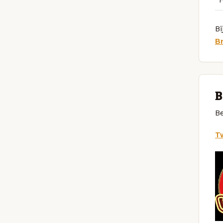
Bi
B
B
Be
Tw