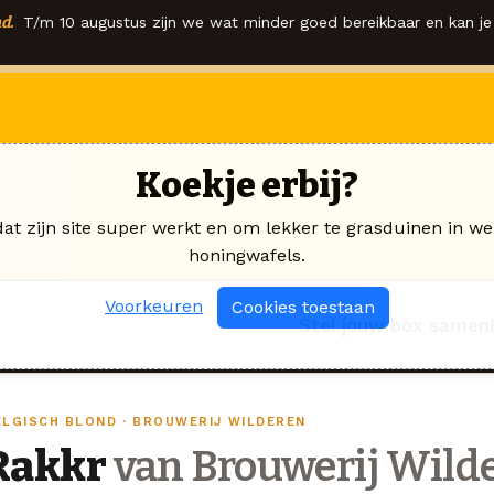
d.
T/m 10 augustus zijn we wat minder goed bereikbaar en kan je 
Koekje erbij?
dat zijn site super werkt en om lekker te grasduinen in we
honingwafels.
Voorkeuren
Cookies toestaan
Stel jouw box samen
ELGISCH BLOND · BROUWERIJ WILDEREN
Rakkr
van Brouwerij Wild