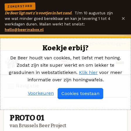
ZOMERSTAND
De Beer ligt met z'n voetjes in het zand.
T/m 10 augustus zijn
×
we wat minder goed bereikbaar en kan je levering 1 tot 4
werkdagen duren. Mailen werkt het snelst:
hello@beerinabox.nl
Ik heb een vraag
Contact
Inloggen
Koekje erbij?
De Beer houdt van cookies, het liefst met honing.
Zodat zijn site super werkt en om lekker te
grasduinen in webstatistieken.
Klik hier
voor meer
informatie over zijn honingwafels.
Navigatie
Voorkeuren
Cookies toestaan
BERLINER WEISSE · BRUSSELS BEER PROJECT
PROTO 01
van Brussels Beer Project