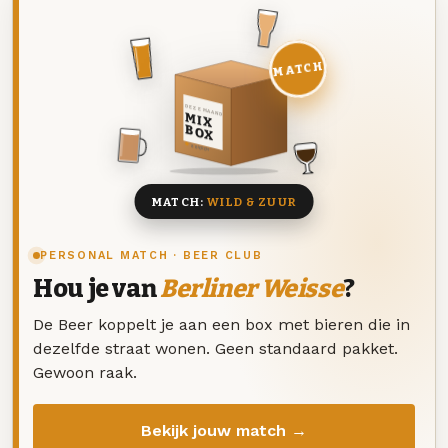
MATCH
DEZE MAAND
MIX
BOX
8 BIEREN
MATCH:
WILD & ZUUR
PERSONAL MATCH · BEER CLUB
Hou je van
Berliner Weisse
?
De Beer koppelt je aan een box met bieren die in
dezelfde straat wonen. Geen standaard pakket.
Gewoon raak.
Bekijk jouw match →