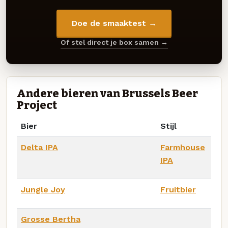
Doe de smaaktest →
Of stel direct je box samen →
Andere bieren van Brussels Beer
Project
Bier
Stijl
Delta IPA
Farmhouse
IPA
Jungle Joy
Fruitbier
Grosse Bertha