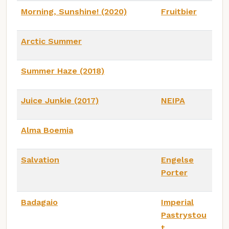
Morning, Sunshine! (2020)
Fruitbier
Arctic Summer
Summer Haze (2018)
Juice Junkie (2017)
NEIPA
Alma Boemia
Salvation
Engelse
Porter
Badagaio
Imperial
Pastrystou
t