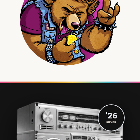
'26
SILVER