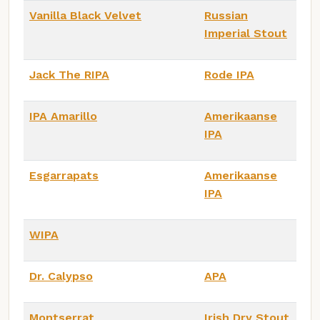
Vanilla Black Velvet
Russian
Imperial Stout
Jack The RIPA
Rode IPA
IPA Amarillo
Amerikaanse
IPA
Esgarrapats
Amerikaanse
IPA
WIPA
Dr. Calypso
APA
Montserrat
Irish Dry Stout