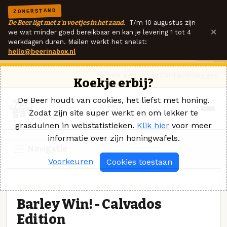
ZOMERSTAND
De Beer ligt met z'n voetjes in het zand.
T/m 10 augustus zijn
×
we wat minder goed bereikbaar en kan je levering 1 tot 4
werkdagen duren. Mailen werkt het snelst:
hello@beerinabox.nl
Ik heb een vraag
Contact
Inloggen
Koekje erbij?
De Beer houdt van cookies, het liefst met honing.
Zodat zijn site super werkt en om lekker te
grasduinen in webstatistieken.
Klik hier
voor meer
informatie over zijn honingwafels.
Navigatie
Voorkeuren
Cookies toestaan
AMERIKAANSE BARLEYWINE · CERVESA GUINEU
Barley Win! - Calvados
Edition