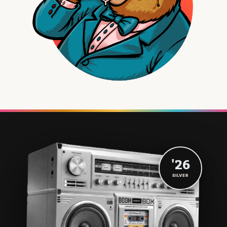
'26
SILVER