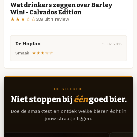
Wat drinkers zeggen over Barley
Win! - Calvados Edition
★★★☆☆
3.8
uit 1 review
De Hopfan
15-07-2018
Smaak:
★★★☆☆
DE SELECTIE
Niet stoppen bij
één
goed bier.
Doe de smaaktest en ontdek welke bieren écht in
jouw straatje liggen.