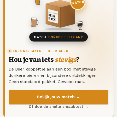
MATCH
DEZE MAAND
MIX
BOX
8 BIEREN
MATCH:
DONKER & ELEGANT
PERSONAL MATCH · BEER CLUB
Hou je van iets
stevigs
?
De Beer koppelt je aan een box met stevige
donkere bieren en bijzondere ontdekkingen.
Geen standaard pakket. Gewoon raak.
Bekijk jouw match →
Of doe de snelle smaaktest →