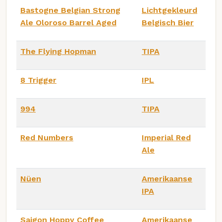
Bastogne Belgian Strong
Lichtgekleurd
Ale Oloroso Barrel Aged
Belgisch Bier
The Flying Hopman
TIPA
8 Trigger
IPL
994
TIPA
Red Numbers
Imperial Red
Ale
Nüen
Amerikaanse
IPA
Saigon Hoppy Coffee
Amerikaanse