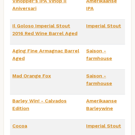
Vihopper's IPA Vihop II
Amerikaanse
Aniversari
IPA
Il Goloso Imperial Stout
Imperial Stout
2016 Red Wine Barrel Aged
Aging Fine Armagnac Barrel
Saison -
Aged
farmhouse
Mad Orange Fox
Saison -
farmhouse
Barley Win! - Calvados
Amerikaanse
Edition
Barleywine
Cocoa
Imperial Stout