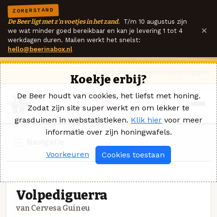
ZOMERSTAND
De Beer ligt met z'n voetjes in het zand.
T/m 10 augustus zijn
×
we wat minder goed bereikbaar en kan je levering 1 tot 4
werkdagen duren. Mailen werkt het snelst:
hello@beerinabox.nl
Ik heb een vraag
Contact
Inloggen
Koekje erbij?
De Beer houdt van cookies, het liefst met honing.
Zodat zijn site super werkt en om lekker te
grasduinen in webstatistieken.
Klik hier
voor meer
informatie over zijn honingwafels.
Navigatie
Voorkeuren
Cookies toestaan
ROGGEBIER · CERVESA GUINEU
Volpediguerra
van Cervesa Guineu