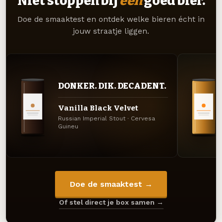
Niet stoppen bij
één
goed bier.
Doe de smaaktest en ontdek welke bieren écht in
jouw straatje liggen.
DONKER. DIK. DECADENT.
Vanilla Black Velvet
Russian Imperial Stout · Cervesa
Guineu
Doe de smaaktest →
Of stel direct je box samen →