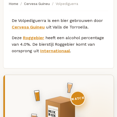
Home
Cervesa Guineu
Volpediguerra
De Volpediguerra is een bier gebrouwen door
Cervesa Guineu
uit Valls de Torroella.
Deze
Roggebier
heeft een alcohol percentage
van 4.0%. De bierstijl Roggebier komt van
oorsprong uit
Internationaal
.
MATCH
DEZE MAAND
MIX
BOX