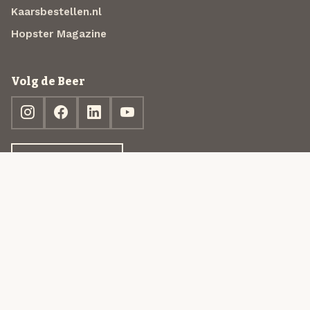
Kaarsbestellen.nl
Hopster Magazine
Volg de Beer
Ontdek jouw box
© 2013-2026 Beer in a Box BV