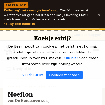
ZOMERSTAND
De Beer ligt met z'n voetjes in het zand.
T/m 10 augustus zijn
×
we wat minder goed bereikbaar en kan je levering 1 tot 4
werkdagen duren. Mailen werkt het snelst:
hello@beerinabox.nl
Ik heb een vraag
Contact
Inloggen
Koekje erbij?
De Beer houdt van cookies, het liefst met honing.
Zodat zijn site super werkt en om lekker te
grasduinen in webstatistieken.
Klik hier
voor meer
informatie over zijn honingwafels.
Navigatie
Voorkeuren
Cookies toestaan
RADLER · DE HEIDEBROUWERIJ
Moeflon
van De Heidebrouwerij