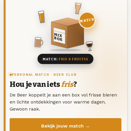
MATCH
DEZE MAAND
MIX
BOX
8 BIEREN
MATCH:
FRIS & FRUITIG
PERSONAL MATCH · BEER CLUB
Hou je van iets
fris
?
De Beer koppelt je aan een box vol frisse bieren
en lichte ontdekkingen voor warme dagen.
Gewoon raak.
Bekijk jouw match →