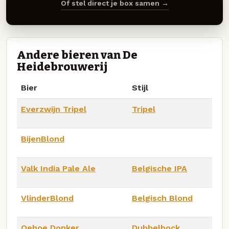
Of stel direct je box samen →
Andere bieren van De
Heidebrouwerij
Bier
Stijl
Everzwijn Tripel
Tripel
BijenBlond
Valk India Pale Ale
Belgische IPA
VlinderBlond
Belgisch Blond
Oehoe Donker
Dubbelbock