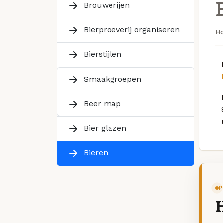
Brouwerijen
Bierproeverij organiseren
H
Bierstijlen
Smaakgroepen
Beer map
Bier glazen
Bieren
P
H