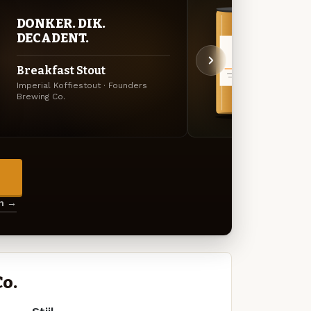
DONKER. DIK.
BITT
DECADENT.
EXP
Breakfast Stout
Cent
Imperial Koffiestout · Founders
Amerik
Brewing Co.
Co.
→
en →
o.