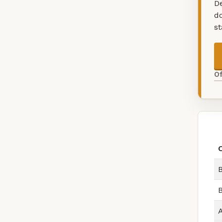
De
d
s
O
B