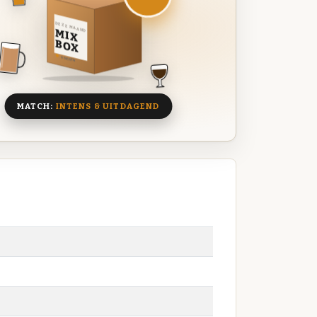
DEZE MAAND
MIX
BOX
8 BIEREN
MATCH:
INTENS & UITDAGEND