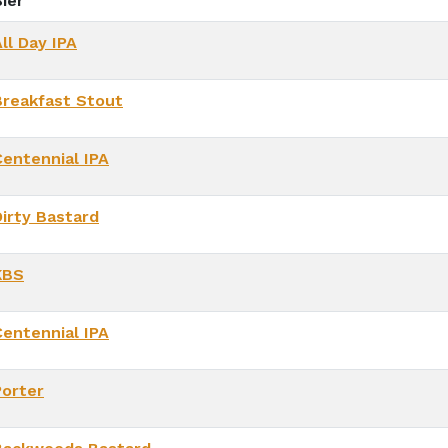
ier
ll Day IPA
Breakfast Stout
Centennial IPA
Dirty Bastard
KBS
Centennial IPA
Porter