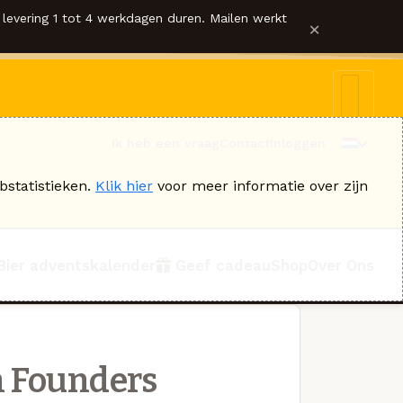
levering 1 tot 4 werkdagen duren. Mailen werkt
×
Ik heb een vraag
Contact
Inloggen
bstatistieken.
Klik hier
voor meer informatie over zijn
Bier adventskalender
Geef cadeau
Shop
Over Ons
 Founders