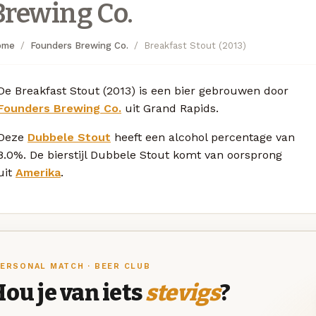
Brewing Co.
ome
Founders Brewing Co.
Breakfast Stout (2013)
De Breakfast Stout (2013) is een bier gebrouwen door
Founders Brewing Co.
uit Grand Rapids.
Deze
Dubbele Stout
heeft een alcohol percentage van
8.0%. De bierstijl Dubbele Stout komt van oorsprong
uit
Amerika
.
ERSONAL MATCH · BEER CLUB
ou je van iets
stevigs
?