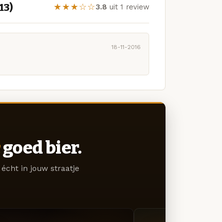
13)
★★★☆☆
3.8
uit 1 review
18-11-2016
goed bier.
écht in jouw straatje