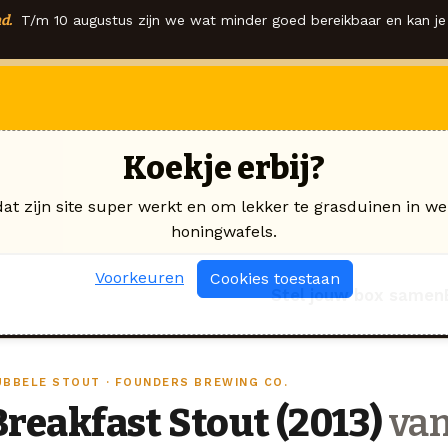
d.
T/m 10 augustus zijn we wat minder goed bereikbaar en kan je 
Koekje erbij?
dat zijn site super werkt en om lekker te grasduinen in we
honingwafels.
Voorkeuren
Cookies toestaan
Stel jouw box samen
UBBELE STOUT · FOUNDERS BREWING CO.
Breakfast Stout (2013)
van